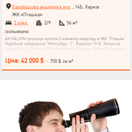
Барабашова академіка вул.
, 14Б, Харків
ЖК «Пташка»
2 кімн.
2/9
56 м²
ізольована
АН VALION пропонує купити 2-кімнатну квартиру в ЖК "Пташка".
Надійний забудовник "Житлобуд - 1". Будинок 19-А. Загальна
площа 56 м2. 2 поверх / 9 поверхового будинку. Метро Академіка
Павлова 10 хвилин пішки. У квартирі встановлені
металопластикові вікна, сучасні радіатори опалення,
Ціна: 42 000 $
· 750 $ за м²
горизонтальне розведення теплопостачання (можливість
зробити теплу підлогу), вхідні двері металеві, у зовнішній
периметр квартири заведено електрику. Є можливість
встановлення індивідуального лічильника тепла. Документи на
НАПИСАТИ
руках
КЕРІВНИКОВІ
Мова