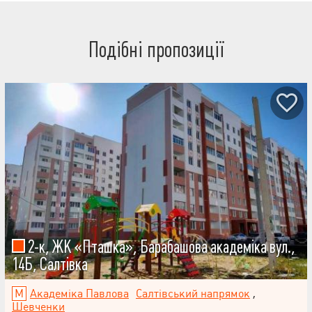
Подібні пропозиції
2-к, ЖК «Пташка», Барабашова академіка вул.,
14Б, Салтівка
Академіка Павлова
Салтівський напрямок
,
Шевченки