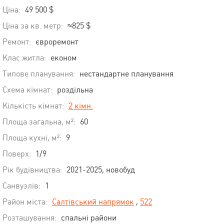
Ціна:
49 500 $
Ціна за кв. метр:
≈825 $
Ремонт:
євроремонт
Клас житла:
економ
Типове планування:
нестандартне планування
Схема кімнат:
роздільна
Кількість кімнат:
2 кімн.
Площа загальна, м²:
60
Площа кухні, м²:
9
Поверх:
1/9
Рік будівництва:
2021-2025, новобуд
Санвузлів:
1
Район міста:
Салтівський напрямок
,
522
Розташування:
спальні райони