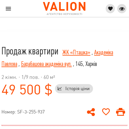
Продаж квартири
ЖК «Пташка»
,
Академіка
Павлова
,
Барабашова академіка вул.
, 14Б, Харків
2 кімн. ·
1
/
9
пов. · 60 м²
49 500 $
Історія ціни
Номер: SF-3-255-937