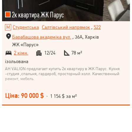
2к квартира ЖК Парус
Студентська
Салтівський напрямок
,
522
Барабашова академіка вул.
, 36А, Харків
ЖК «Парус»
2 кімн.
12/24
78 м²
ізольована
АН VALION предлагает купить 2к квартиру в ЖК Парус. Кухня
-студия ,спальня, гардероб, просторный холл. Качественный
ремонт, мебель.
Ціна: 90 000 $
· 1 154 $ за м²