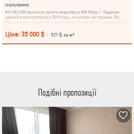
ізольована
АН VALION пропонує купити квартиру в ЖК Миру 1. Будинок
зданий в експлуатацію у 2019 році, не кутова, не торцева. Всі
будинки цього комплексу активно заселяються, всі комунікації та
опалення підключені, двори впорядковані. Виконані всі чернові
роботи: розведення електрики, води та каналізації, розведення
Ціна: 35 000 $
· 921 $ за м²
опалення по підлозі, встановлені радіатори опалення,
квартирний лічильник тепла, штукатурка та шпаклівка стін (у
квартирі та на балконі), стяжка підлоги (у квартирі та на балконі),
встановлені МПО, балкон засклений, нова. Документи на руках.
Біля метро – 2 супермаркети, ТЦ Екватор, ринок, зелена зона,
впорядкована закрита територія, дитячі майданчики. Все для
комфортного життя. Покази за домовленістю. Повний супровід
угоди. Бажаєте купити квартиру в новобудові? Нема часу? Важко
зробити вибір у великому потоці інформації? Дзвоніть!Для
найкращого сервісу Valion для покупців, Ви зробите вибір за 7
днів!
Подібні пропозиції