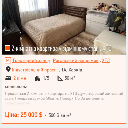
2-кімнатна квартира у відмінному стані, ХТЗ
Тракторний завод
Роганський напрямок
,
ХТЗ
Індустріальний просп.
, 1А, Харків
2 кімн.
1/5
50 м²
ізольована
Продається 2-кімнатна квартира на ХТЗ Дуже хороший житловий
стан. Площа квартири 50кв.м. Поверх 1/5 За деталями,
телефонуйте!
Ціна: 25 000 $
· 500 $ за м²