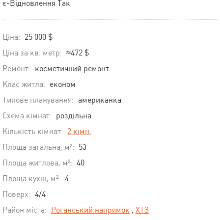
є-Відновлення Так
Ціна:
25 000 $
Ціна за кв. метр:
≈472 $
Ремонт:
косметичний ремонт
Клас житла:
економ
Типове планування:
американка
Схема кімнат:
роздільна
Кількість кімнат:
2 кімн.
Площа загальна, м²:
53
Площа житлова, м²:
40
Площа кухні, м²:
4
Поверх:
4/4
Район міста:
Роганський напрямок
,
ХТЗ