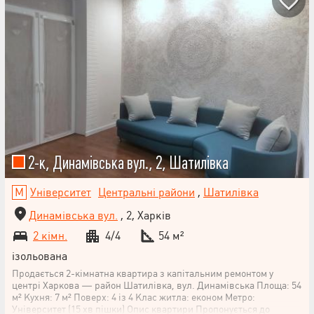
2-к, Динамівська вул., 2, Шатилівка
Університет
Центральні райони
,
Шатилівка
Динамівська вул.
, 2, Харків
2 кімн.
4/4
54 м²
ізольована
Продається 2-кімнатна квартира з капітальним ремонтом у
центрі Харкова — район Шатилівка, вул. Динамівська Площа: 54
м² Кухня: 7 м² Поверх: 4 із 4 Клас житла: економ Метро:
Університет (15 хв пішки) Опис квартири Пропонується до