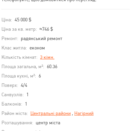
Ціна:
45 000 $
Ціна за кв. метр:
≈746 $
Ремонт:
радянський ремонт
Клас житла:
економ
Кількість кімнат:
3 кімн.
Площа загальна, м²:
60.36
Площа кухні, м²:
6
Поверх:
4/4
Санвузлів:
1
Балконів:
1
Район міста:
Центральні райони
,
Нагірний
Розташування:
центр міста