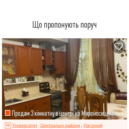
Що пропонують поруч
Продам 3 кімнатну в центрі на Мироносицькій.
Університет
Центральні райони
,
Нагірний