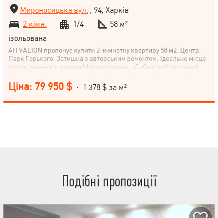
Мироносицька вул.
, 94, Харків
2 кімн.
1/4
58 м²
ізольована
АН VALION пропонує купити 2-кімнатну квартиру 58 м2. Центр.
Парк Горького. Затишна з авторським ремонтом. Ідеальне місце
розташування – вулиця Мироносицька. -Добротний цегляний
будинок, . -Закрита територія. -Високий перший поверх, вікна з
ґратами, виходять у тихе зелене подвір'я. -Площа кухні - 15 м2,
Ціна: 79 950 $
· 1 378 $ за м²
вітальня - 15 м2, спальня - 13,5 м2, вбиральня - 6,5 м2, суміщений
санвузол - 6 м2. - Усі комунікації нові. -Є достатньо місця для
паркування. -За бажанням, можна зробити другий вихід із
квартири у двір. -Престижний район із чудовою
інфраструктурою. - ТОРГ! Приходьте-дивіться-купуйте.
Подібні пропозиції