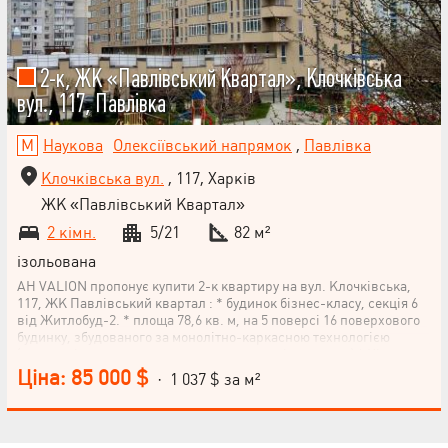
2-к, ЖК «Павлівський Квартал», Клочківська
вул., 117, Павлівка
Наукова
Олексіївський напрямок
,
Павлівка
Клочківська вул.
, 117, Харків
ЖК «Павлівський Квартал»
2 кімн.
5/21
82 м²
ізольована
АН VALION пропонує купити 2-к квартиру на вул. Клочківська,
117, ЖК Павлівський квартал : * будинок бізнес-класу, секція 6
від Житлобуд-2. * площа 78,6 кв. м, на 5 поверсі 16 поверхового
будинку, збудованого за монолітно-каркасною технологією
(можна міняти планування як завгодно, стіни стоять.) * Кімнати
роздільні. Вікна – у двір. У квартирі будівельний стан. Можна
Ціна: 85 000 $
· 1 037 $ за м²
робити ремонт. Прекрасна інфраструктура. Все, що необхідно
для комфортного життя поряд, у пішій доступності. У
безпосередній близькості парки, ресторани, супермаркети,
кілька провідних університетів міста, хороша транспортна