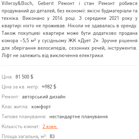
Villeroy&Boch, Geberit Ремонт і стан Ремонт робився
продуманий до деталей, без економії: якісні будматеріали та
техніка. Виконано у 2016 році. З середини 2021 року у
квартирі ніхто не проживав. Ніколи не здавалась в оренду.
Також покупцеві квартири може бути додатково продана
комора ~5,5 м² у сусідньому ЖК «Дует 2». Зручне рішення
для зберігання велосипедів, сезонних речей, інструментів.
Ліфт не залежить від виключення електрики.
Ціна:
81 500 $
Ціна за кв. метр:
≈982 $
Ремонт:
авторський дизайн
Клас житла:
комфорт
Типове планування:
нестандартне планування
Кількість кімнат:
2 кімн.
Площа загальна, м²:
83