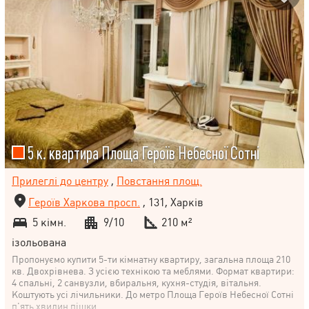
5 к. квартира Площа Героїв Небесної Сотні
Прилеглі до центру
,
Повстання площ.
Героїв Харкова просп.
, 131, Харків
5 кімн.
9/10
210 м²
ізольована
Пропонуємо купити 5-ти кімнатну квартиру, загальна площа 210
кв. Двохрівнева. З усією технікою та меблями. Формат квартири:
4 спальні, 2 санвузли, вбиральня, кухня-студія, вітальня.
Коштують усі лічильники. До метро Площа Героїв Небесної Сотні
п'ять хвилин пішки.