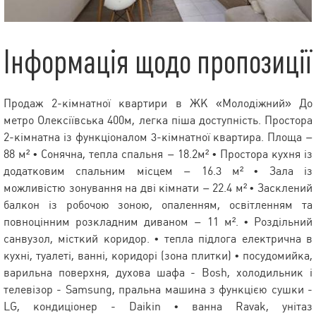
Інформація щодо пропозиції
Продаж 2-кімнатної квартири в ЖК «Молодіжний» До
метро Олексіївська 400м, легка піша доступність. Простора
2-кімнатна із функціоналом 3-кімнатної квартира. Площа –
88 м² • Сонячна, тепла спальня – 18.2м² • Простора кухня із
додатковим спальним місцем – 16.3 м² • Зала із
можливістю зонування на дві кімнати – 22.4 м² • Засклений
балкон із робочою зоною, опаленням, освітленням та
повноцінним розкладним диваном – 11 м². • Роздільний
санвузол, місткий коридор. • тепла підлога електрична в
кухні, туалеті, ванні, коридорі (зона плитки) • посудомийка,
варильна поверхня, духова шафа - Bosh, холодильник і
телевізор - Samsung, пральна машина з функцією сушки -
LG, кондиціонер - Daikin • ванна Ravak, унітаз