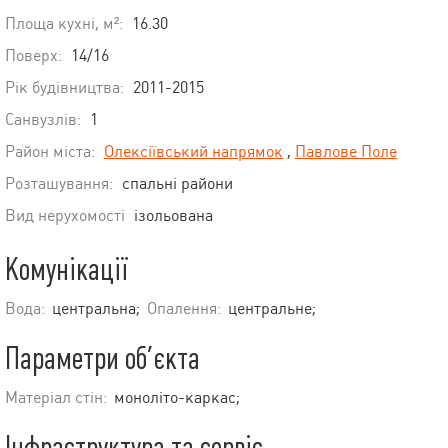
Площа кухні, м²:
16.30
Поверх:
14/16
Рік будівництва:
2011-2015
Санвузлів:
1
Район міста:
Олексіївський напрямок
,
Павлове Поле
Розташування:
спальні райони
Вид нерухомості
ізольована
Комунікації
Вода:
центральна;
Опалення:
центральне;
Параметри об’єкта
Матеріал стін:
моноліто-каркас;
Інфраструктура та сервіс