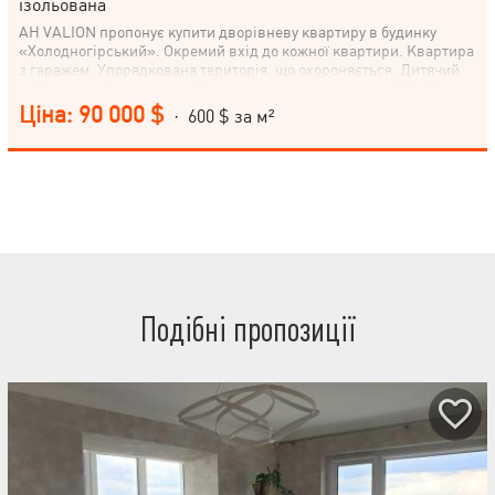
ізольована
АН VALION пропонує купити дворівневу квартиру в будинку
«Холодногірський». Окремий вхід до кожної квартири. Квартира
з гаражем. Упорядкована територія, що охороняється. Дитячий
майданчик. Паркування. Загальна площа квартири – 150 м2.
Площа ділянки 0,9 соток. Формат квартири: 1-рівень – вітальня
Ціна: 90 000 $
· 600 $ за м²
22,36м2, кухня-студія 30м2, санвузол; 2-рівень - 2 спальні 20м2 та
34,27м2, санвузол. Тип стін: Цегляний Зовнішнє утеплення стін:
Пінопласт Тип покрівлі: Металочерепиця Опалення:
Індивідуальне газове. Відеоспостереження, Гараж, Охорона
території, Комунікації: Асфальтована дорога, Центральна
каналізація, Електрика, Вивіз відходів, газ. Інфраструктура (до
500 метрів): Відділення банку, банкомат, Центр Аптека Лікарня,
поліклініка, Дитячий садок, ринок, Метро Парк, зелена зона,
Дитячий майданчик, Відділення пошти, Ресторан, кафе. Поруч
ліс – для прогулянок, пікніків, занять спортом. Також є в
наявності: 130м2-78000у.о, 245м2-122000у.е
Подібні пропозиції