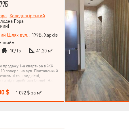
179Б
ора
Холодногірський
олодна Гора
кий)
ий Шлях вул.
, 179Б, Харків
ичний»
10/15
41.20 м²
о продажу 1-а квартира в ЖК
 10 поверсі на вул. Полтавський
безшумні та швидкісні,
рки від виробника Izamet. На
і будинку просторий хол із
лясочна територія. На кожному
00 $
· 1 092 $ за м²
лі встановлені відеокамери.
вого комплексу - тераса на даху
жна відпочити, помилуватися
 на місто, що відкривається. На
тані розташовуються: дитячий
а шкіл, включаючи одну гімназію;
 Будинок зданий, квартира 41м2 з