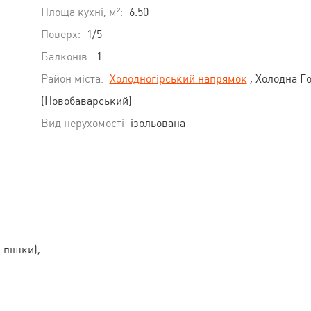
Площа кухні, м²:
6.50
Поверх:
1/5
Балконів:
1
Район міста:
Холодногірський напрямок
, Холодна Г
(Новобаварський)
Вид нерухомості
ізольована
. пішки);