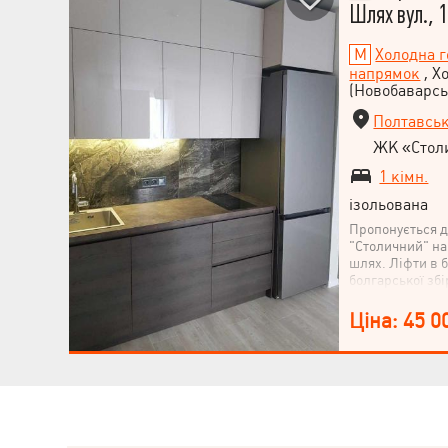
Шлях вул., 
Холодна г
напрямок
, Х
(Новобаварсь
Полтавськ
ЖК «Стол
1 кімн.
ізольована
Пропонується д
"Столичний" на
шлях. Ліфти в 
болгарської збі
першому поверс
консьєржем, ко
Ціна: 45 0
поверсі та в хо
Родзинка житло
будинку, де мо
зірками і видом
доступній відс
садок; декільк
парк "Юність".