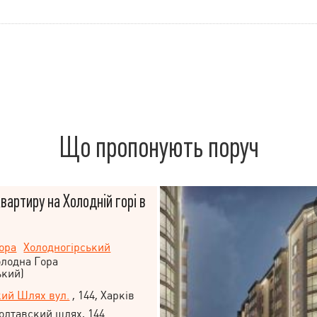
Що пропонують поруч
артиру на Холодній горі в
ора
Холодногірський
олодна Гора
ький)
ий Шлях вул.
, 144, Харків
олтавский шлях, 144