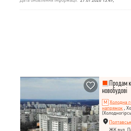
Дата оновлення інформації:
27.07.2026 13:49;
Продам кв
новобудові
Холодна г
напрямок
, Х
(Холодногірс
Полтавськ
ЖК вул. П