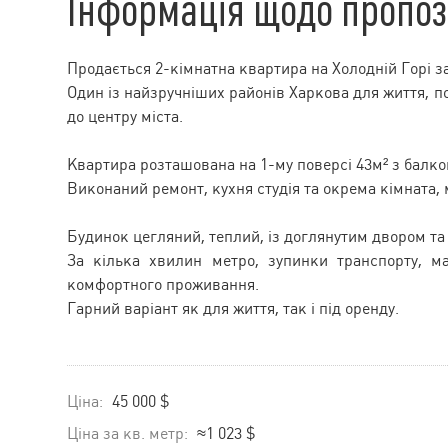
Інформація щодо пропоз
Продається 2-кімнатна квартира на Холодній Горі 
Один із найзручніших районів Харкова для життя, п
до центру міста.
Квартира розташована на 1-му поверсі 43м² з балко
Виконаний ремонт, кухня студія та окрема кімната, 
Будинок цегляний, теплий, із доглянутим двором т
За кілька хвилин метро, зупинки транспорту, м
комфортного проживання.
Гарний варіант як для життя, так і під оренду.
Ціна:
45 000 $
Ціна за кв. метр:
≈1 023 $