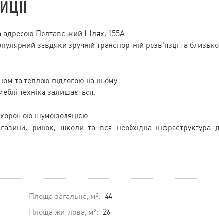
иції
за адресою Полтавський Шлях, 155А.
опулярний завдяки зручній транспортній розв’язці та близько
ном та теплою підлогою на ньому.
меблі техніка залишається.
а хорошою шумоізоляцією.
агазини, ринок, школи та вся необхідна інфраструктура 
Площа загальна, м²:
44
Площа житлова, м²:
26