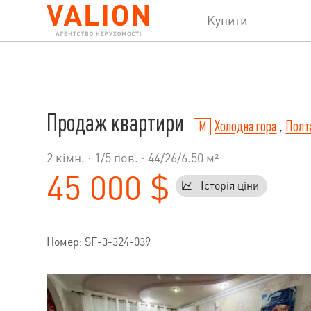
Купити
Продаж квартири
Холодна гора
,
Полт
2 кімн. ·
1
/
5
пов. · 44/26/6.50 м²
45 000 $
Історія ціни
Номер: SF-3-324-039