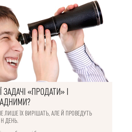
майданчик, крите паркування для автомобілів
мешканців та гостьове паркування. - Наявність
консьєржа та служби охорони. -Облаштована
тераса на 15-му поверсі з панорамним видом.
Поруч вся необхідна інфраструктура: метро,
супермаркети Клас і Зростання, ринок Казка,
школи, дитячі садки.
 ЗАДАЧІ «ПРОДАТИ» І
ЛАДНИМИ?
НЕ ЛИШЕ ЇХ ВИРІШАТЬ, АЛЕ Й ПРОВЕДУТЬ
Н ДЕНЬ.