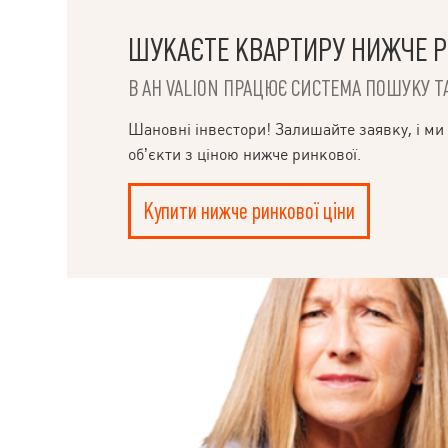
дизайнерським 
розсуд покупця)
скління вікон,
ШУКАЄТЕ КВАРТИРУ НИЖЧЕ Р
профілем REHA
німецький воло
В АН VALION ПРАЦЮЄ СИСТЕМА ПОШУКУ ТА
сушка для руш
Samsung, праль
дворі будинку 
Шановні інвестори! Залишайте заявку, і ми
плату гараж із
об’єкти з ціною нижче ринкової.
будинку.
Купити нижче ринкової ціни