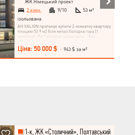
ЖК Німецький проект
2 кімн.
9/10
53 м²
ізольована
АН VALION пропонує купити 2-кімнатну квартиру
площею 53.9 м2 біля метро Холодна гора (1
хвилина) -По Григорівському шосе. -Без
внутрішніх робіт, вільне планування. -Поруч з
будинком ТРЦ Клас, Зростання, АТБ, ринок,
Ціна: 50 000 $
· 943 $ за м²
аптеки, магазини, школи, дит. сад.
-Телефонуйте, приходьте! - Торг доречний.
1-к, ЖК «Столичний», Полтавський