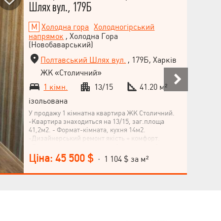
Шлях вул., 179Б
Холодна гора
Холодногірський
напрямок
, Холодна Гора
(Новобаварський)
Полтавський Шлях вул.
, 179Б, Харків
ЖК «Столичний»
1 кімн.
13/15
41.20 м²
ізольована
У продажу 1 кімнатна квартира ЖК Столичний.
-Квартира знаходиться на 13/15, заг.площа
41,2м2. - Формат-кімната, кухня 14м2.
-Дизайнерський ремонт якість + комфорт.
-Будинок комфорт-класу побудований з білої
цегли, утеплений мінеральною ватою,
Ціна: 45 500 $
· 1 104 $ за м²
облицювання будинку – система навісного
фасаду, що вентилюється, виконана
керамогранітною плиткою. -Сучасна система
пожежогасіння та димовидалення. -Два
швидкісні безшумні ліфти. -Закрита
прибудинкова територія із
відеоспостереженням. -У дворі дитячий