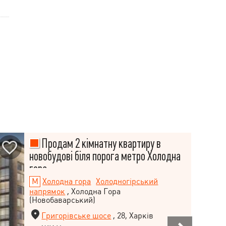
Продам 2 кімнатну квартиру в
новобудові біля порога метро Холодна
гора
Холодна гора
Холодногірський
напрямок
, Холодна Гора
(Новобаварський)
Григорівське шосе
, 28, Харків