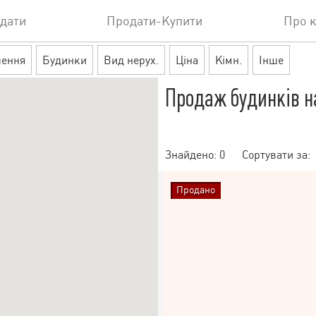
дати
Продати-Купити
Про 
шення
Будинки
Вид нерух.
Ціна
Кімн.
Інше
Продаж будинків на
Знайдено:
0
Сортувати за:
Продано