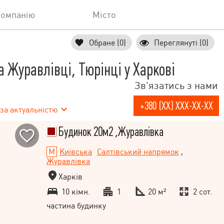
компанію
Місто
Обране (0)
Переглянуті (0)
 Журавлівці, Тюрінці у Харкові
Зв'язатись з нами
+380 (XX) XXX-XX-XX
за актуальністю
Будинок 20м2 ,Журавлівка
Київська
Салтівський напрямок
,
Журавлівка
Харків
10 кімн.
1
20 м²
2 сот.
частина будинку