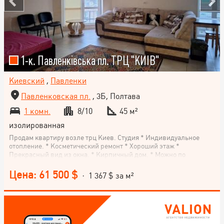
1-к. Павленківська пл. ТРЦ "КИЇВ"
Киевский
,
Павленки
Павленковская пл.
, 3Б, Полтава
1 комн.
8/10
45 м²
изолированная
Продам квартиру возле трц Киев. Студия * Индивидуальное
отопление. * Косметический ремонт * Хороший этаж *
Прекрасный вид из окна. * Кирпичный дом. * Можно по
программе е оселя
Цена: 61 500 $
· 1 367 $ за м²