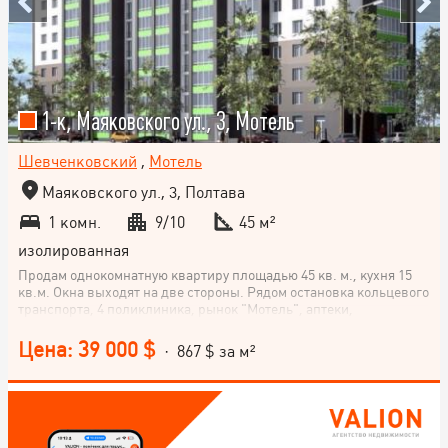
1-к, Маяковского ул., 3, Мотель
Шевченковский
,
Мотель
Маяковского ул., 3, Полтава
1 комн.
9/10
45 м²
изолированная
Продам однокомнатную квартиру площадью 45 кв. м., кухня 15
кв.м. Окна выходят на две стороны. Рядом остановка кольцевого
транспорта, 4 поликлиника, рынок "Мотель", аптеки,
супермаркеты, школа, садик.
Цена: 39 000 $
· 867 $ за м²