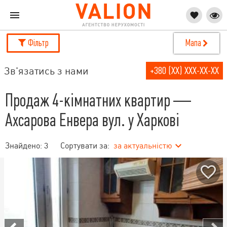
Фільтр
Мапа
Зв'язатись з нами
+380 (XX) XXX-XX-XX
Продаж 4-кімнатних квартир —
Ахсарова Енвера вул. у Харкові
Знайдено:
3
Сортувати за:
за актуальністю