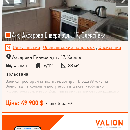
4-к, Ахсарова Енвера вул., 17, Олексіївка
Олексіївська
Олексіївський напрямок
,
Олексіївка
Ахсарова Енвера вул., 17, Харків
4 кімн.
6/12
88 м²
ізольована
Велика простора 4 кімнатна квартира. Площа 88 м.кв на
Олексіївці, в кроковій доступності від всієї необхідної
інфраструктури: метро (2хв.) магазини, зупинки громадського
транспорту, лісопаркова зона. Квартира розташована на
комфортному середньому 6 поверсі 12 поверхового будинку.
Ціна: 49 900 $
· 567 $ за м²
Відмінне планування, 4 окремі кімнати, 3 балкони, багато світла.
Ідеальний варіант для сім'ї, що цінує простір та комфорт.
Насолоджуйтесь життям в екологічному зеленому районі, при
цьому, не відмовляючи собі у зручностях міського життя.
Приїжджайте на перегляд та оцініть самі! Вул. Ахсарова,