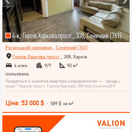
4-к, Героїв Харкова просп., 308, Сонячний (761)
Роганський напрямок
,
Сонячний (761)
Героїв Харкова просп.
, 308, Харків
4 кімн.
9/9
90 м²
ізольована
Продається 4-кімнатна квартира з євроремонтом — "заходь і
живи"! Харків, просп. Героїв Харкова, 308 (м/р Сонячний) 9
поверх із 9 Загальна площа: 90 м² Кухня: 9 м² Клас житла: економ
Всі кімнати роздільні Квартира після капітального євроремонту:
Замінено всі комунікації, електрику, сантехніку Сучасне
Ціна: 53 000 $
· 589 $ за м²
оздоблення, ідеальний стан Продається з усіма меблями та
технікою — повністю готова до заселення! Комфортне та зручне
планування для великої родини або під орендний бізнес.
Інфраструктура: Розвинений мікрорайон Сонячний Поруч
супермаркети, школи, садочки, аптеки, ринок Зручна
транспортна розв'язка Запрошуємо на перегляд! Дзвоніть, щоб