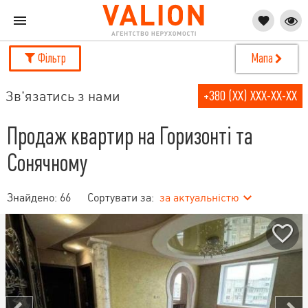
Фільтр
Мапа
Зв'язатись з нами
+380 (XX) XXX-XX-XX
Продаж квартир на Горизонті та
Сонячному
Знайдено:
66
Сортувати за:
за актуальністю