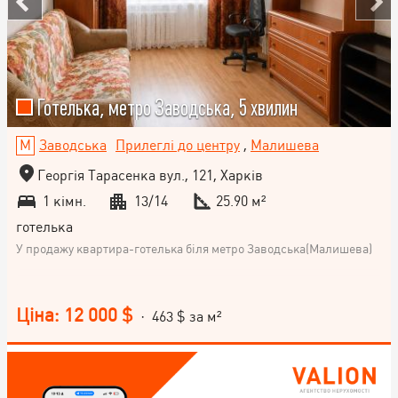
Готелька, метро Заводська, 5 хвилин
Заводська
Прилеглі до центру
,
Малишева
Георгія Тарасенка вул., 121, Харків
1 кімн.
13/14
25.90 м²
готелька
У продажу квартира-готелька біля метро Заводська(Малишева)
Ціна: 12 000 $
· 463 $ за м²