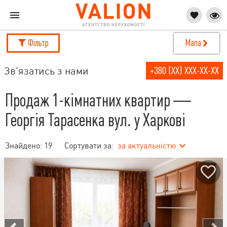
Фільтр
Мапа
Зв'язатись з нами
+380 (XX) XXX-XX-XX
Продаж 1-кімнатних квартир —
Георгія Тарасенка вул. у Харкові
Знайдено:
19
Сортувати за:
за актуальністю