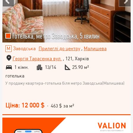
Готелька, метро Заводська, 5 хвилин
Заводська
Прилеглі до центру
,
Малишева
Георгія Тарасенка вул.
, 121, Харків
1 кімн.
13/14
25.90 м²
готелька
У продажу квартира-готелька біля метро Заводська(Малишева)
Ціна: 12 000 $
· 463 $ за м²