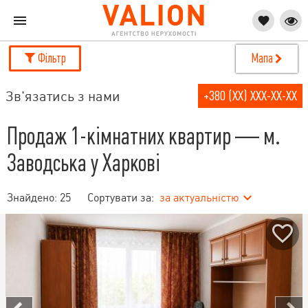
Фільтр
Мапа
Зв'язатись з нами
+380 (XX) XXX-XX-XX
Продаж 1-кімнатних квартир — м.
Заводська у Харкові
Знайдено:
25
Сортувати за:
за актуальністю