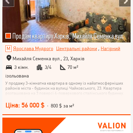
Продам квартиру Харків, Михайля Семенка вул.
Ярослава Мудрого
Центральні райони
,
Нагірний
Михайля Семенка вул., 23, Харків
3 кімн.
3/4
70 м²
ізольована
У продажу 3-кімнатна квартира в одному із найатмосферніших
районів міста - будинок на вулиці Чайковського, 23. Квартира
розташована на 3 поверсі 4-поверхового сталінського будинку.
Надійний будинок із залізобетонними перекриттями, високими
стелями 3,20 м та одним під'їздом – справжня класика
Ціна: 56 000 $
· 800 $ за м²
комфортного міського життя. Загальна площа – 70 м ².
Функціональне планування, світлі кімнати та приємна
атмосфера. Квартира у звичайному житловому стані – можна
заїхати та жити чи реалізувати власний дизайнерський проект.
Переваги: • закритий тихий двір • малоквартирний