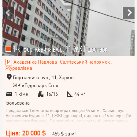
1-к, Борткевича вул., 11, ЖК Гідропарк
Академіка Павлова
Салтівський напрямок
,
Журавлівка
Борткевича вул., 11, Харків
ЖК «Гідропарк Сіті»
1 кімн.
16/16
44 м²
ізольована
Продається 1 кімнатна квартира площею 44 кв.м., Харків, вул.
Борткевича будинок 11, ( ЖКГідропарк), видова на 16 поверсі (16
поверхового будинку). Є можливість викупу технічного поверху
над квартирою. Два безшумні ліфти - пасажирський і
вантажний. Будинок зданий. На квартиру має право власності.
Ціна: 20 000 $
· 455 $ за м²
Без ремонту. Встановлено лічильник тепла. Можливий продаж