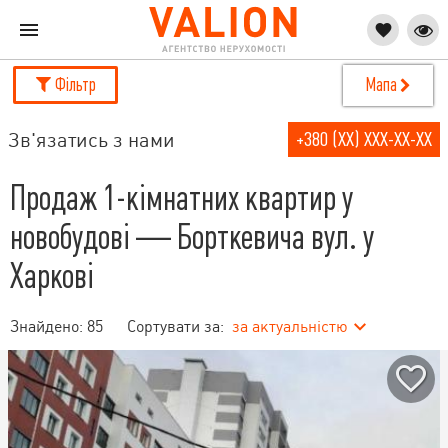
Фільтр
Мапа
Зв'язатись з нами
+380 (XX) XXX-XX-XX
Продаж 1-кімнатних квартир у
новобудові — Борткевича вул. у
Харкові
Знайдено:
85
Сортувати за:
за актуальністю