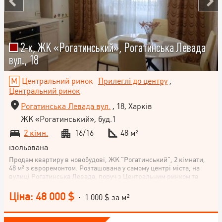
2-к, ЖК «Рогатинський», Рогатинська Левада
вул., 18
Центральний ринок
Прилеглі до центру
,
Центральний ринок
Рогатинська Левада вул.
, 18, Харків
ЖК «Рогатинський», буд.1
2 кімн.
16/16
48 м²
ізольована
Продам квартиру в новобудові, ЖК "Рогатинський", 2 кімнати,
48 м² з євроремонтом. Розташована у самому центрі міста, на
вулиці Рогатинська Левада, поруч з Центральним ринком та
станцією метро "Центральний ринок", Харків. Квартира з видом
на центральну частину міста. Поверх 16/16, кухня-студія 15 м².
Ціна: 48 000 $
· 1 000 $ за м²
Квартира економ-класу, ідеально підходить для життя в центрі
міста. Не втрачайте нагоди стати власником цієї чудової
квартири! Чекаємо на ваш дзвінок.