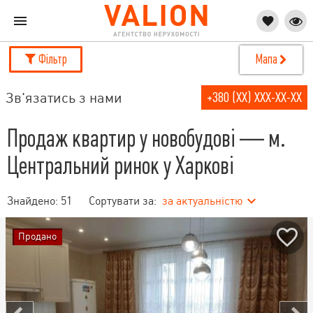
Фільтр
Мапа
Зв'язатись з нами
+380 (XX) XXX-XX-XX
Продаж квартир у новобудові — м.
Центральний ринок у Харкові
Знайдено:
51
Сортувати за:
за актуальністю
Продано