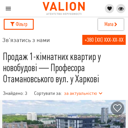
Фільтр
Мапа
Зв'язатись з нами
+380 (XX) XXX-XX-XX
Продаж 1-кімнатних квартир у
новобудові — Професора
Отамановського вул. у Харкові
Знайдено:
3
Сортувати за:
за актуальністю