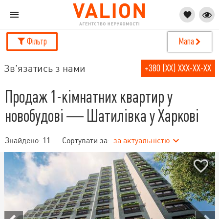
Фільтр
Мапа
Зв'язатись з нами
+380 (XX) XXX-XX-XX
Продаж 1-кімнатних квартир у
новобудові — Шатилівка у Харкові
Знайдено:
11
Сортувати за:
за актуальністю