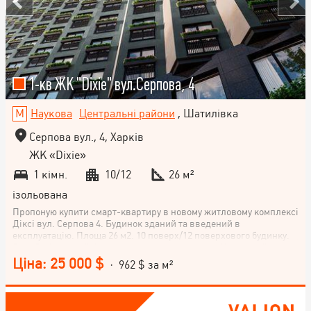
1-кв ЖК "Dixie" вул.Серпова, 4
Наукова
Центральні райони
, Шатилівка
Серпова вул., 4, Харків
ЖК «Dixie»
1 кімн.
10/12
26 м²
ізольована
Пропоную купити смарт-квартиру в новому житловому комплексі
Діксі вул. Серпова 4. Будинок зданий та введений в
експлуатацію. Площа 26 м2. 10 поверх/12 поверхового будинку.
Стан будівельний. Можна розпочинати ремонт. У кроковій
доступності 4 ВНЗ, метро Наукова, супермаркети, MCDonalds,
Ціна: 25 000 $
· 962 $ за м²
безліч кафе та магазинів та парку Горького. У комплексі
передбачено цілодобове відеоспостереження та консьєрж-
сервіс. Квартира з документами права власності. Покази за
домовленістю. Повний супровід угоди. Звоните!