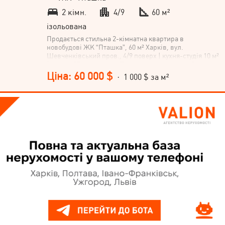
2 кімн.
4/9
60 м²
ізольована
Продається стильна 2-кімнатна квартира в
новобудові ЖК “Пташка”, 60 м² Харків, вул.
Шевченківський пров., 4/9 поверх | кухня-студія 10 м²
| можна ЄВідновлення Пропонується сучасна 2-
кімнатна квартира з капітальним ремонтом у
Ціна: 60 000 $
· 1 000 $ за м²
комфортному та затишному житловому комплексі
“Пташка”, розташованому у спокійному спальному
районі Харкова. Основні переваги: Площа: 60 м²
Планування: кухня-студія + окрема спальня Є
можливість перепланувати в 3-кімнатну квартиру
Поверх: 4 з 9 Будинок — новобудова, заселений,
охайний під’їзд Стан квартири: Виконано капітальний
сучасний ремонт Встановлено теплу підлогу
Відеоспостереження на території Квартира дуже
світла, стильна та продумана для комфортного життя
Планування: Простора кухня-студія 10 м² Окрема
спальня Можливість трансформації в тришку Локація:
Затишний спальний район Поруч зручна
інфраструктура, школи, магазини, транспорт
Квартира ідеально підійде як для життя, так і для
інвестиції. Можна розрахуватись сертифікатом
ЄВідновлення. Не втрачайте можливості стати