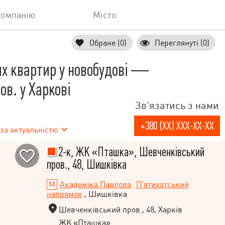
компанію
Місто
Обране (0)
Переглянуті (0)
х квартир у новобудові —
в. у Харкові
Зв'язатись з нами
+380 (XX) XXX-XX-XX
за актуальністю
2-к, ЖК «Пташка», Шевченківський
пров., 48, Шишківка
Академіка Павлова
П'ятихатський
напрямок
, Шишківка
Шевченківський пров., 48, Харків
ЖК «Пташка»