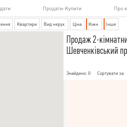
дати
Продати-Купити
Про 
шення
Квартири
Вид нерух.
Ціна
Кімн.
Інше
Продаж 2-кімнатни
Шевченківський про
Знайдено:
0
Сортувати за: