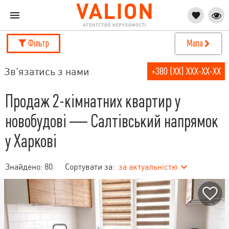
Фільтр
Мапа
Зв'язатись з нами
+380 (XX) XXX-XX-XX
Продаж 2-кімнатних квартир у
новобудові — Салтівський напрямок
у Харкові
Знайдено:
80
Сортувати за:
за актуальністю