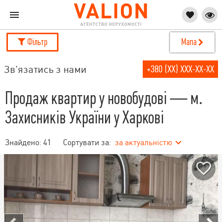
Фільтр
Мапа
Зв'язатись з нами
+380 (XX) XXX-XX-XX
Продаж квартир у новобудові — м.
Захисників України у Харкові
Знайдено:
41
Сортувати за:
за актуальністю