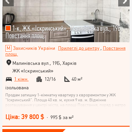
1-к, ЖК «Іскринський», Малинівська вул., 19Б,
Повстання площ.
Захисників України
Прилеглі до центру
,
Повстання
площ.
Малинівська вул., 19Б, Харків
ЖК «Іскринський»
1 кімн.
12/16
40 м²
ізольована
Продам затишну 1-кімнатну квартиру з євроремонтом у ЖК
"Іскринський". Площа 40 кв. м, кухня 9 кв. м. Відмінне
розташування у центрі міста, на площі Повстання, поряд з метро
Захисників України та Кінним ринком. Поверх 12/16. Відмінна
пропозиція для тих, хто шукає квартиру з ремонтом у Харкові чи
Ціна: 39 800 $
· 995 $ за м²
під оренду. Телефонуйте, щоб домовитися про показ.