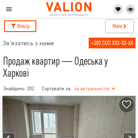
Фільтр
Мапа
Зв'язатись з нами
+380 (XX) XXX-XX-XX
Продаж квартир — Одеська у
Харкові
Знайдено:
202
Сортувати за:
за актуальністю