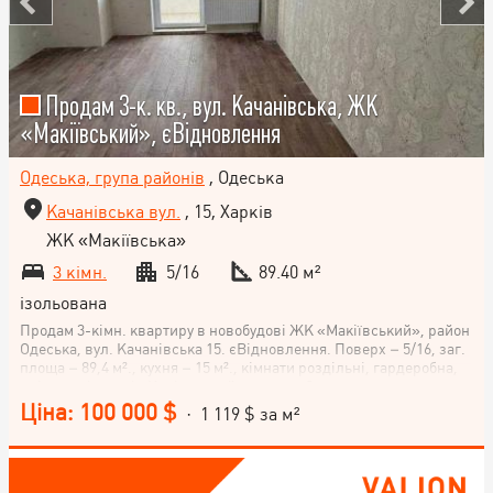
Продам 3-к. кв., вул. Качанівська, ЖК
«Макіївський», єВідновлення
Одеська, група районів
, Одеська
Качанівська вул.
, 15, Харків
ЖК «Макіївська»
3 кімн.
5/16
89.40 м²
ізольована
Продам 3-кімн. квартиру в новобудові ЖК «Макіївський», район
Одеська, вул. Качанівська 15. єВідновлення. Поверх – 5/16, заг.
площа – 89,4 м²., кухня – 15 м²., кімнати роздільні, гардеробна,
дві великі лоджії. Капітальний ремонт, вбудована кухня
обладнана необхідною технікою. Будинок повністю заселений,
Ціна: 100 000 $
· 1 119 $ за м²
усі сусіди живуть. У під'їзді встановлено листоношу «Нова
пошта». Закрита територія, доглянутий двір із дитячими
майданчиками. Можна придбати за сертифікатом єВідновлення!
(У разі купівлі нерухомості за сертифікатом, покупцям надаємо