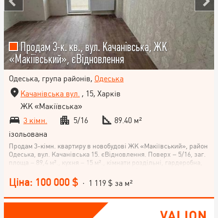
Продам 3-к. кв., вул. Качанівська, ЖК
«Макіївський», єВідновлення
Одеська, група районів,
Одеська
Качанівська вул.
, 15, Харків
ЖК «Макіївська»
3 кімн.
5/16
89.40 м²
ізольована
Продам 3-кімн. квартиру в новобудові ЖК «Макіївський», район
Одеська, вул. Качанівська 15. єВідновлення. Поверх – 5/16, заг.
площа – 89,4 м²., кухня – 15 м²., кімнати роздільні, гардеробна,
дві великі лоджії. Капітальний ремонт, вбудована кухня
обладнана необхідною технікою. Будинок повністю заселений,
Ціна: 100 000 $
· 1 119 $ за м²
усі сусіди живуть. У під'їзді встановлено листоношу «Нова
пошта». Закрита територія, доглянутий двір із дитячими
майданчиками. Можна придбати за сертифікатом єВідновлення!
(У разі купівлі нерухомості за сертифікатом, покупцям надаємо