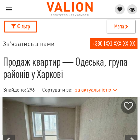
Фільтр
Мапа
Зв'язатись з нами
+380 (XX) XXX-XX-XX
Продаж квартир — Одеська, група
районів у Харкові
Знайдено:
296
Сортувати за:
за актуальністю