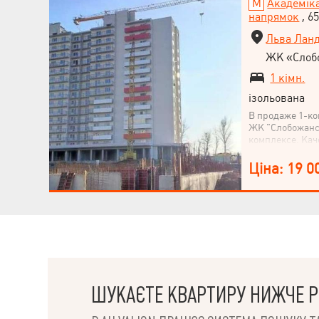
Академік
напрямок
, 6
Льва Ланд
ЖК «Слоб
1 кімн.
ізольована
В продаже 1-ко
ЖК "Слобожанс
комплексе. Ка
технологии с 
Квартира теплая
Ціна: 19 0
Шикарный вид 
развязка, разу
на нешумную ча
80%/20% сторо
вариант приобр
-Продажа по пр
ШУКАЄТЕ КВАРТИРУ НИЖЧЕ Р