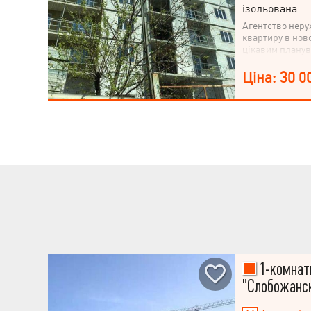
ізольована
Агентство неру
квартиру в ново
цікавим планув
Слобожанський 
Ціна: 30 0
1-комнат
"Слобожанск