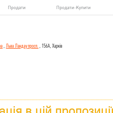
Продати
Продати-Купити
ва
,
Льва Ландау просп.
, 156А, Харків
ція в цій пропозиці