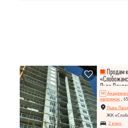
Продам к
«Слобожансь
Льва Ландау
Академік
напрямок
, 6
Льва Ланд
ЖК «Слоб
2 кімн.