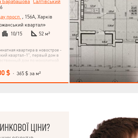
а Барабашова
Салтівський
56
ау просп.
, 156А, Харків
ожанський квартал»
10/15
52 м²
мнатная квартира в новострое -
кий квартал-1", первый дом в
чественный дом по монолитной
высокой энергоэффективностью.
, не угловая, не торцевая.
00 $
· 365 $ за м²
на город, хорошая транспортная
мная планировка, окна выходят
сть проспекта (юго-западная
на). Идеальный и ликвидный
етения качественного жилья.
ямому договору переуступки
ИНКОВОЇ ЦІНИ?