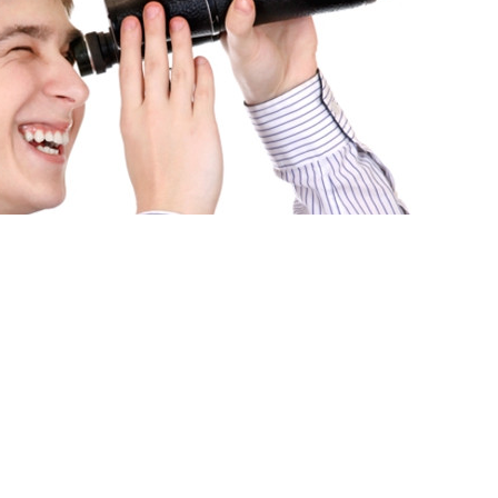
Мова
 ЗАДАЧІ «ПРОДАТИ» І
ЛАДНИМИ?
НЕ ЛИШЕ ЇХ ВИРІШАТЬ, АЛЕ Й ПРОВЕДУТЬ
Н ДЕНЬ.
і передбачувані бюджети, оперативне
 та максимальний комфорт від роботи з