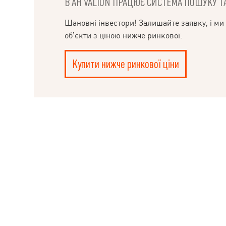
В АН VALION ПРАЦЮЄ СИСТЕМА ПОШУКУ ТА
НАПИСАТИ
Шановні інвестори! Залишайте заявку, і ми
КЕРІВНИКОВІ
об’єкти з ціною нижче ринкової.
Купити нижче ринкової ціни