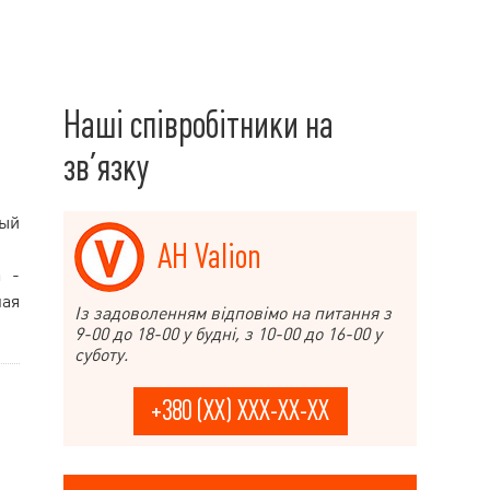
Наші співробітники на
зв’язку
ный
АН Valion
а -
ная
Із задоволенням відповімо на питання з
9-00 до 18-00 у будні, з 10-00 до 16-00 у
суботу.
+380 (XX) XXX-XX-XX