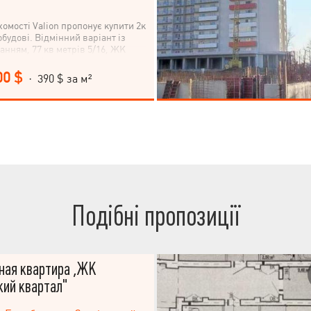
хомості Valion пропонує купити 2к
будові. Відмінний варіант із
анням, 77 кв метрів 5/16, ЖК
квартал 1.
00 $
· 390 $ за м²
Подібні пропозиції
ная квартира ,ЖК
ий квартал"