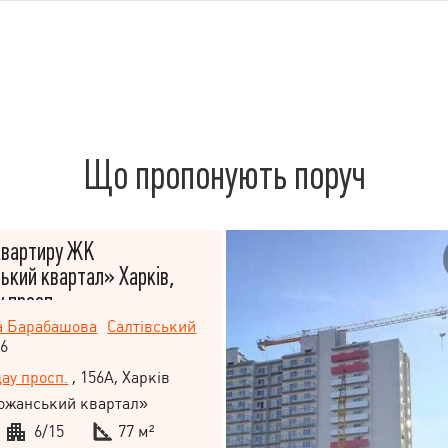
Що пропонують поруч
вартиру ЖК
кий квартал» Харків,
 просп.
а Барабашова
Салтівський
56
ау просп.
, 156А, Харків
ожанський квартал»
6/15
77 м²