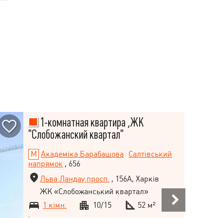
1-комнатная квартира ,ЖК
"Слобожанский квартал"
Академіка Барабашова
Салтівський
напрямок
, 656
Льва Ландау просп.
, 156А, Харків
ЖК «Слобожанський квартал»
1 кімн.
10/15
52 м²