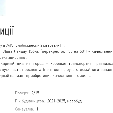
иції
у в ЖК "Слобожанский квартал-1" .
 Льва Ландау 156-а. (перекресток "50 на 50") - качествен
фективностью .
икарный вид на город - хорошая транспортная развязк
ную часть проспекта (не в окна другого дома! юго-запад
дный вариант приобретения качественного жилья
Поверх:
9/15
Рік будівництва:
2021-2025, новобуд
Санвузлів:
1