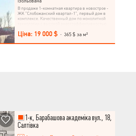
ізольована
В продаже 1-комнатная квартира в новострое -
ЖК "Слобожанский квартал-1", первый дом в
комплексе. Качественный дом по монолитной
технологии с высокой энергоэффективностью.
Квартира теплая, не угловая, не торцевая.
Ціна: 19 000 $
Шикарный вид на город, хорошая транспортная
· 365 $ за м²
развязка, разумная планировка, окна выходят
на нешумную часть проспекта (юго-западная
80%/20% сторона). Идеальный и ликвидный
вариант приобретения качественного жилья.
-Продажа по прямому договору переуступки
1-к, Барабашова академіка вул., 18,
Салтівка