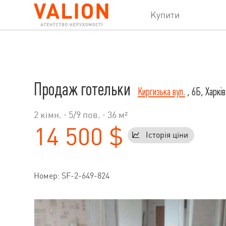
Купити
Продаж готельки
Киргизька вул.
, 6Б, Харків
2 кімн. ·
5
/
9
пов. · 36 м²
14 500 $
Історія ціни
Номер: SF-2-649-824