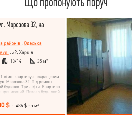
Що пропонують поруч
ул. Морозова 32, на
па районів
,
Одеська
вул.
, 32, Харків
13/14
35 м²
1-кімн. квартиру з покращеним
ул. Морозова 32. Під ремонт.
й будинок. Три ліфти. Квартира
е прописаний. Показ у будь-який
00 $
· 486 $ за м²