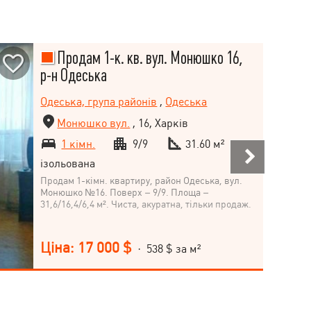
Продам 1-к. кв. вул. Монюшко 16,
р-н Одеська
Одеська, група районів
,
Одеська
Монюшко вул.
, 16, Харків
1 кімн.
9/9
31.60 м²
ізольована
Продам 1-кімн. квартиру, район Одеська, вул.
Монюшко №16. Поверх – 9/9. Площа –
31,6/16,4/6,4 м². Чиста, акуратна, тільки продаж.
Ціна: 17 000 $
· 538 $ за м²