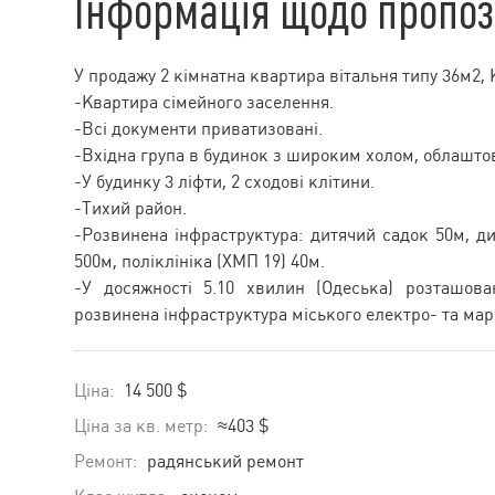
Інформація щодо пропоз
У продажу 2 кімнатна квартира вітальня типу 36м2, 
-Квартира сімейного заселення.
-Всі документи приватизовані.
-Вхідна група в будинок з широким холом, облаштов
-У будинку 3 ліфти, 2 сходові клітини.
-Тихий район.
-Розвинена інфраструктура: дитячий садок 50м, д
500м, поліклініка (ХМП 19) 40м.
-У досяжності 5.10 хвилин (Одеська) розташо
розвинена інфраструктура міського електро- та ма
Ціна:
14 500 $
Ціна за кв. метр:
≈403 $
Ремонт:
радянський ремонт