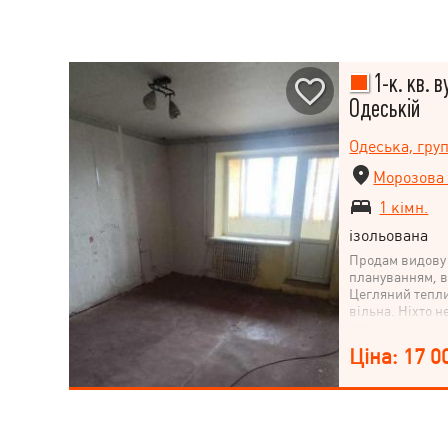
1-к. кв. в
Одеській
Одеська, гру
Морозова 
1 кімн.
ізольована
Продам видову 
плануванням, в
Цегляний тепли
вільна. Ніхто н
час
Ціна: 17 0