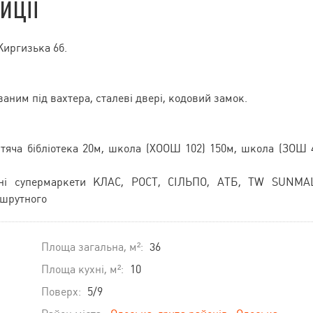
иції
Киргизька 6б.
аним під вахтера, сталеві двері, кодовий замок.
итяча бібліотека 20м, школа (ХООШ 102) 150м, школа (ЗОШ 
вані супермаркети КЛАС, РОСТ, СІЛЬПО, АТБ, ТW SUNMA
ршрутного
Площа загальна, м²:
36
Площа кухні, м²:
10
Поверх:
5/9