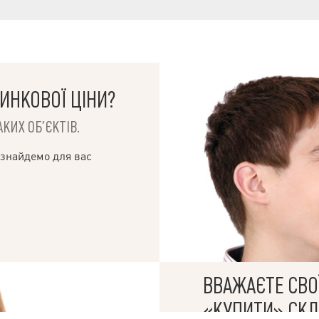
: дитячий садок 50м, дитяча
, школа (ХООШ 102) 150м, школа
поліклініка (ХМП 19) 40м. -У
0 хвилин (Одеська) розташовані
КЛАС, РОСТ, СІЛЬПО, АТБ, ТW
инена інфраструктура міського
ршрутного
ИНКОВОЇ ЦІНИ?
КИХ ОБ’ЄКТІВ.
 знайдемо для вас
ВВАЖАЄТЕ СВОЇ
© 2019 – 2026 Valion real estate. Всі права захищені.
Plektan
— WEB-інтегровані системи управління ріелторськими компаніями
«КУПИТИ» СК