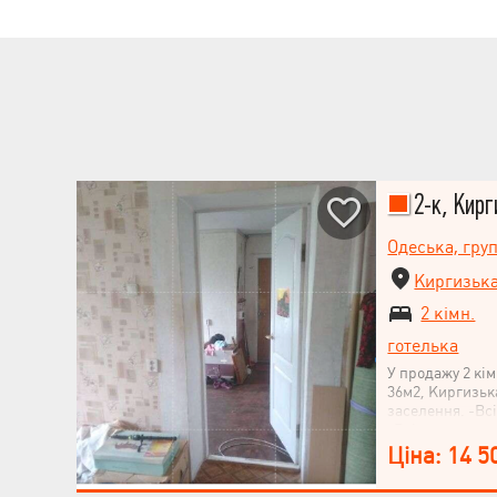
2-к, Кирг
Одеська, гру
Киргизька
2 кімн.
готелька
У продажу 2 кі
36м2, Киргизьк
заселення. -Вс
-Вхідна група 
облаштованим п
Ціна: 14 5
кодовий замок. 
клітини. -Тихи