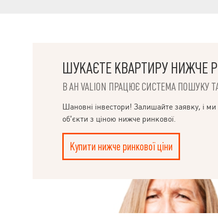
інфраструктура
бібліотека 20м
(ЗОШ 44) 500м, 
досяжності 5.1
супермаркети 
SUNMALL, розв
електро- та ма
ШУКАЄТЕ КВАРТИРУ НИЖЧЕ Р
В АН VALION ПРАЦЮЄ СИСТЕМА ПОШУКУ ТА
Шановні інвестори! Залишайте заявку, і ми
об’єкти з ціною нижче ринкової.
НАПИСАТИ
КЕРІВНИКОВІ
Купити нижче ринкової ціни