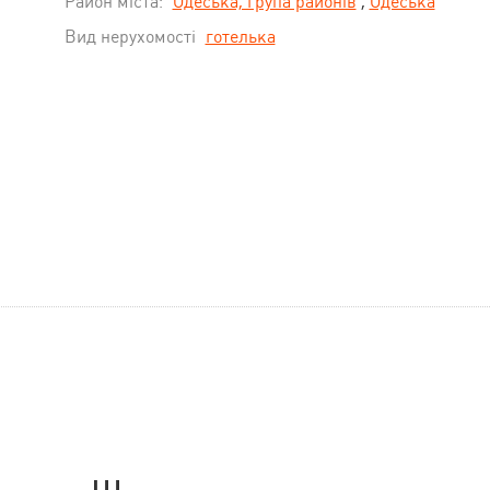
Район міста:
Одеська, група районів
,
Одеська
Вид нерухомості
готелька