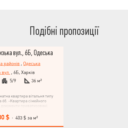
Подібні пропозиції
изька вул., 6Б, Одеська
па районів
,
Одеська
 вул.
, 6Б, Харків
5/9
36 м²
мнатна квартира вітальня типу
а 6б. -Квартира сімейного
і документи приватизовані.
в будинок з широким холом,
ід вахтера, сталеві двері,
00 $
· 403 $ за м²
-У будинку 3 ліфти, 2 сходові
й район. -Розвинена