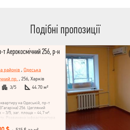
ринок. Приходьте-дивіться-
Подібні пропозиції
р-т Аерокосмічний 256, р-н
па районів
,
Одеська
чний пр.
, 256, Харків
3/5
44.70 м²
 квартиру на Одеській, пр-т
(Гагаріна) 256. Цегляний
 – 3/5, заг. площа – 44,7 м².
ту. Розвинена інфраструктура
пермаркети, ринок, школи, дитячі
00 $
· 515 $ за м²