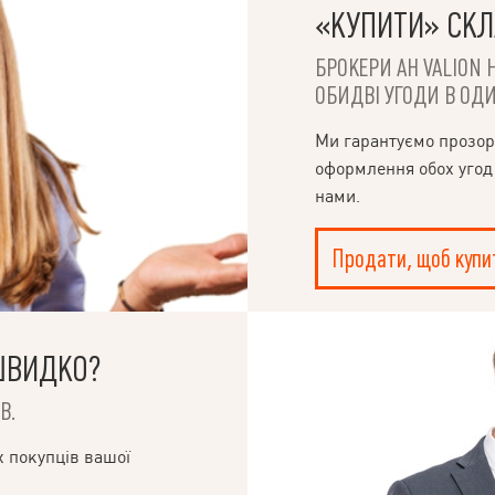
«КУПИТИ» СК
БРОКЕРИ АН VALION 
ОБИДВІ УГОДИ В ОДИ
Ми гарантуємо прозор
оформлення обох угод
нами.
Продати, щоб купи
ШВИДКО?
В.
х покупців вашої