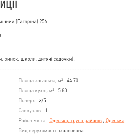
иції
ічний (Гагаріна) 256.
.
, ринок, школи, дитячі садочки).
Площа загальна, м²:
44.70
Площа кухні, м²:
5.80
Поверх:
3/5
Санвузлів:
1
Район міста:
Одеська, група районів
,
Одеська
Вид нерухомості
ізольована