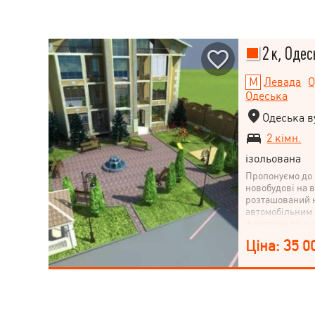
2 к, Одес
Левада
О
Одеська
Одеська ву
2 кімн.
ізольована
Пропонуємо до 
новобудові на 
розташований н
автомобільним 
фонтаном та д
має вільне план
Ціна: 35 0
чистого кримсь
см. Зроблено с
індивідуальне 
металопластико
склопакетом; вх
школа, дитячий