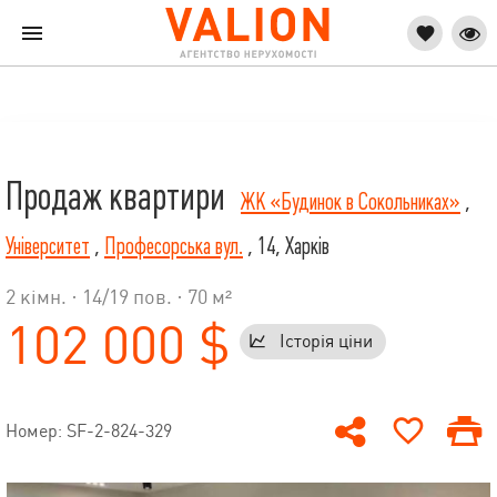
Продаж квартири
ЖК «Будинок в Сокольниках»
,
Університет
,
Професорська вул.
, 14, Харків
2 кімн. ·
14
/
19
пов. · 70 м²
102 000 $
Історія ціни
Номер: SF-2-824-329