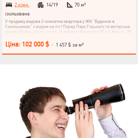
2 кімн.
14/19
70 м²
ізольована
У продажу видова 2-кімнатна квартира у ЖК "Будинок в
Сокольниках" з видом на ліс! Поряд Парк Горького та авторська
Школа Бойко. Центр міста. 14 поверх! Квартира 70 м2. Кухня - 20
м2. Дизайнерський дорогий ремонт. Лічильники на тепло.
Фільтри на воду. Бойлер Комфорт: Кондиціонер, Підігрів
Ціна: 102 000 $
· 1 457 $ за м²
підлоги, Відеоспостереження, Ванна, Охорона території, Душова
кабіна, Меблі на кухні, Гардероб, Балкон, лоджія, Панорамні
вікна, Грузовий ліфт, Сигналізація, Пожежна сигналізація
НАПИСАТИ
КЕРІВНИКОВІ
Мова