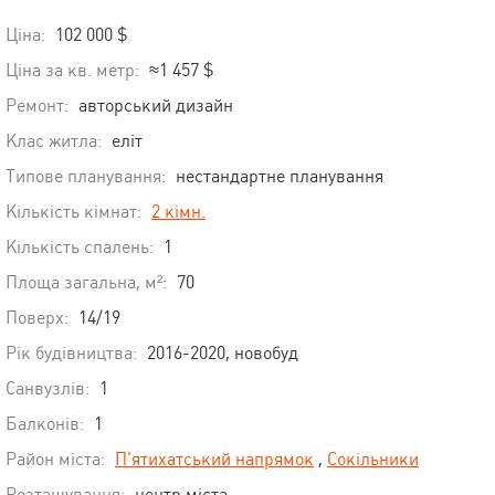
Ціна:
102 000 $
Ціна за кв. метр:
≈1 457 $
Ремонт:
авторський дизайн
Клас житла:
еліт
Типове планування:
нестандартне планування
Кількість кімнат:
2 кімн.
Кількість спалень:
1
Площа загальна, м²:
70
Поверх:
14/19
Рік будівництва:
2016-2020, новобуд
Санвузлів:
1
Балконів:
1
Район міста:
П'ятихатський напрямок
,
Сокільники
Розташування:
центр міста