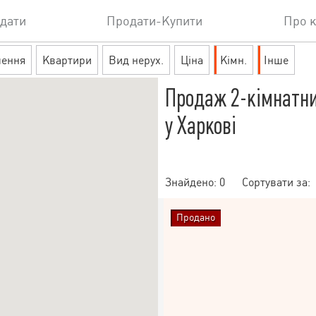
дати
Продати-Купити
Про 
шення
Квартири
Вид нерух.
Ціна
Кімн.
Інше
Продаж 2-кімнатни
у Харкові
Знайдено:
0
Сортувати за:
Продано