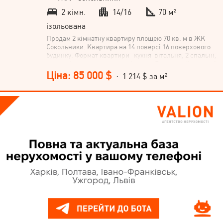
2 кімн.
14/16
70 м²
ізольована
Продам 2 кімнатну квартиру площею 70 кв. м в ЖК
Сокольники. Квартира на 14 поверсі 16 поверхового
будинку. Формат квартири -кухня-вітальня, 2 спальні,
комора/пральня та ванна кімната. Виконаний дорогий
дизайнерський ремонт. У квартирі вбудовані
Ціна: 85 000 $
· 1 214 $ за м²
міжкімнатні двері. На кухні, у ванній, пральні та
коридорі тепла підлога DANFOSS. Встановлена
сантехніка Grohe. Всі меблі виконані на замовлення.
На кухні вбудована техніка: духова шафа,
мікрохвильова піч, посудомийна машина, варильна
поверхня все фірми Bosch. Встановлені лічильники
на воду та опалення. На території комплексу два
продуктових магазини, дитячі та спортивні
майданчики. Поруч школа та дитячий садочок Бойко,
спортивний комплекс «Тетра».