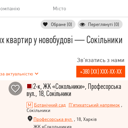
компанію
Місто
Обране (0)
Переглянуті (0)
х квартир у новобудові — Сокільники
Зв'язатись з нами
+380 (XX) XXX-XX-XX
за актуальністю
2-к, ЖК «Сокольники», Професорська
вул., 18, Сокільники
Ботанічний сад
П'ятихатський напрямок
,
Сокільники
Професорська вул.
, 18, Харків
ЖК «Сокольники»