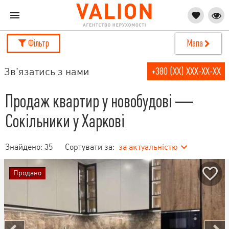
Фільтр
Мапа
Зв'язатись з нами
+380 (XX) XXX-XX-XX
Продаж квартир у новобудові —
Сокільники у Харкові
Знайдено:
35
Сортувати за:
за актуальністю
Продано