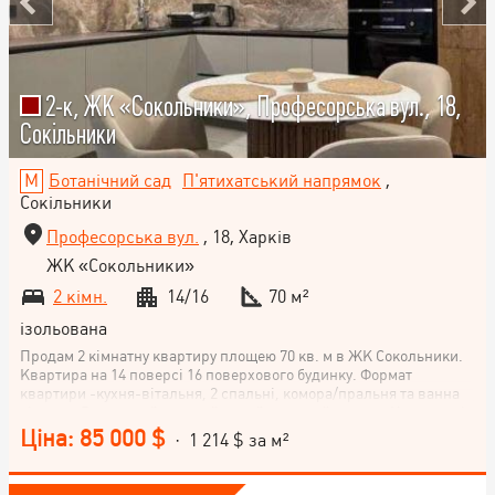
2-к, ЖК «Сокольники», Професорська вул., 18,
Сокільники
Ботанічний сад
П'ятихатський напрямок
,
Сокільники
Професорська вул.
, 18, Харків
ЖК «Сокольники»
2 кімн.
14/16
70 м²
ізольована
Продам 2 кімнатну квартиру площею 70 кв. м в ЖК Сокольники.
Квартира на 14 поверсі 16 поверхового будинку. Формат
квартири -кухня-вітальня, 2 спальні, комора/пральня та ванна
кімната. Виконаний дорогий дизайнерський ремонт. У квартирі
вбудовані міжкімнатні двері. На кухні, у ванній, пральні та
Ціна: 85 000 $
· 1 214 $ за м²
коридорі тепла підлога DANFOSS. Встановлена сантехніка
Grohe. Всі меблі виконані на замовлення. На кухні вбудована
техніка: духова шафа, мікрохвильова піч, посудомийна машина,