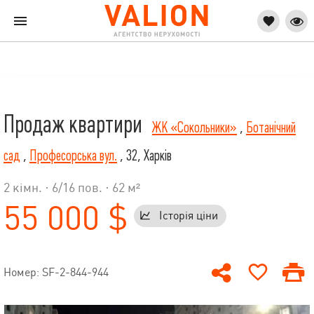
Продаж квартири
ЖК «Сокольники»
,
Ботанічний
сад
,
Професорська вул.
, 32, Харків
2 кімн. ·
6
/
16
пов. · 62 м²
55 000 $
Історія ціни
Номер: SF-2-844-944