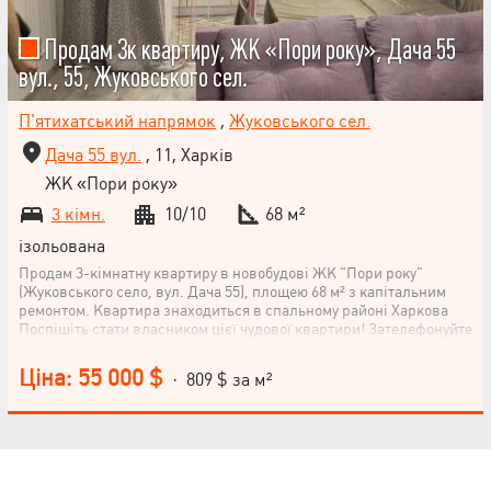
Продам 3к квартиру, ЖК «Пори року», Дача 55
вул., 55, Жуковського сел.
П'ятихатський напрямок
,
Жуковського сел.
Дача 55 вул.
, 11, Харків
ЖК «Пори року»
3 кімн.
10/10
68 м²
ізольована
Продам 3-кімнатну квартиру в новобудові ЖК "Пори року"
(Жуковського село, вул. Дача 55), площею 68 м² з капітальним
ремонтом. Квартира знаходиться в спальному районі Харкова
Поспішіть стати власником цієї чудової квартири! Зателефонуйте
нам прямо зараз для детальної консультації та організації
перегляду.
Ціна: 55 000 $
· 809 $ за м²
НАПИСАТИ