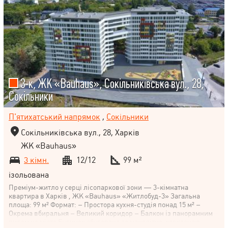
3-к, ЖК «Bauhaus», Сокільниківська вул., 28,
Сокільники
П'ятихатський напрямок
,
Сокільники
Сокільниківська вул., 28, Харків
ЖК «Bauhaus»
3 кімн.
12/12
99 м²
ізольована
Преміум-житло у серці лісопаркової зони — 3-кімнатна
квартира в Харків , ЖК «Bauhaus» «Житлобуд-3» Загальна
площа: 99 м² Формат: – Простора кухня-студія понад 15 м² –
Окрема вбиральня – Великий коридор – Балкон із панорамним
видом на місто Будинок збудовано за монолітно-каркасною