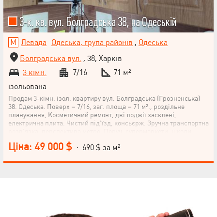
3-к. кв. вул. Болградська 38, на Одеській
Левада
Одеська, група районів
,
Одеська
Болградська вул.
, 38, Харків
3 кімн.
7/16
71 м²
ізольована
Продам 3-кімн. ізол. квартиру вул. Болградська (Грозненська)
38. Одеська. Поверх – 7/16, заг. площа – 71 м²., роздільне
планування, Косметичний ремонт, дві лоджії засклені,
електрична плита. Чистий під'їзд, консьєрж. Зручна транспортна
розв'язка, перспектива метро. Поруч: супермаркети, школи,
садочки. Приходьте на перегляд, квартира Вам обов'язково
Ціна: 49 000 $
· 690 $ за м²
сподобається.
НАПИСАТИ
КЕРІВНИКОВІ