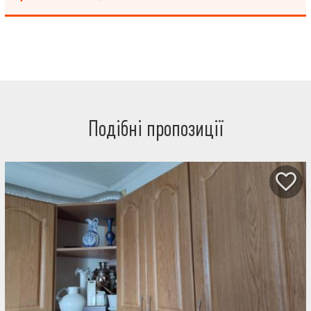
хороші дитячі садки, супермаркети КЛАС, АТБ, РОСТ, СІЛЬПО,
METRO, ТРЦ Sun Mall, ринок. -Відмінна транспортна розв'язка,
до метро Гагаріна та Метробудівників 10 хвилин на транспорті.
Подібні пропозиції