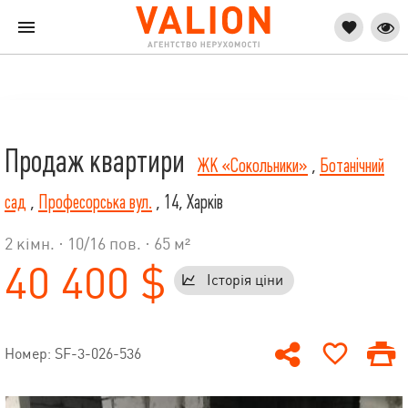
Продаж квартири
ЖК «Сокольники»
,
Ботанічний
сад
,
Професорська вул.
, 14, Харків
2 кімн. ·
10
/
16
пов. · 65 м²
40 400 $
Історія ціни
Номер: SF-3-026-536