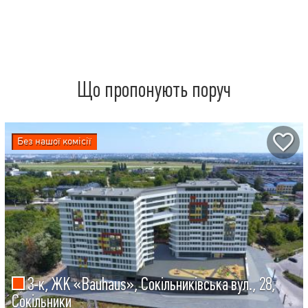
Що пропонують поруч
Без нашої комісії
3-к, ЖК «Bauhaus», Сокільниківська вул., 28,
Сокільники