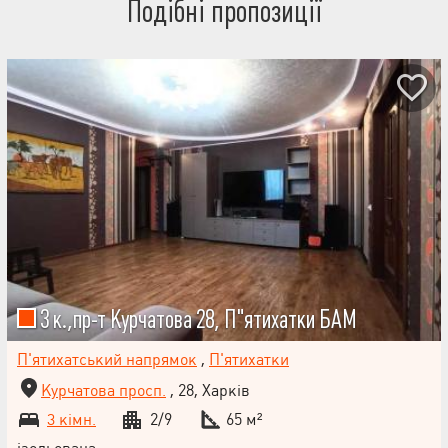
Подібні пропозиції
3 к.,пр-т Курчатова 28, П"ятихатки БАМ
П'ятихатський напрямок
,
П'ятихатки
Курчатова просп.
, 28, Харків
3 кімн.
2/9
65 м²