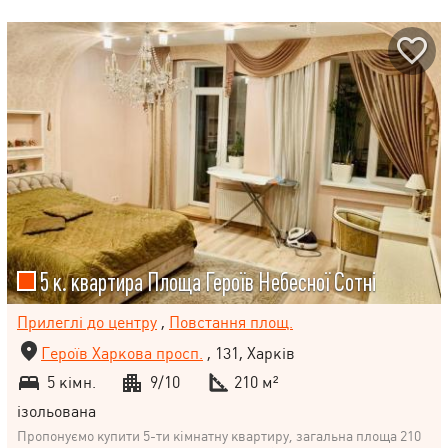
5 к. квартира Площа Героїв Небесної Сотні
Прилеглі до центру
,
Повстання площ.
Героїв Харкова просп.
, 131, Харків
5 кімн.
9/10
210 м²
ізольована
Пропонуємо купити 5-ти кімнатну квартиру, загальна площа 210