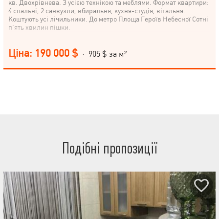
кв. Двохрівнева. З усією технікою та меблями. Формат квартири:
4 спальні, 2 санвузли, вбиральня, кухня-студія, вітальня.
Коштують усі лічильники. До метро Площа Героїв Небесної Сотні
п'ять хвилин пішки.
Ціна: 190 000 $
· 905 $ за м²
Подібні пропозиції
НАПИСАТИ
КЕРІВНИКОВІ