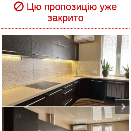
Цю пропозицію уже
закрито