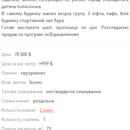
дитяча поліклініка.
В самому будинку маємо вхідну групу, 3 ліфти, кафе, біля
будинку спортивний зал Аура.
Готові вислухати шалі пропозиції по ціні. Розглядаємо
продаж по програмі «єВідновлення»
Ціна:
70 000 $
Ціна за кв. метр:
≈959 $
Ремонт:
євроремонт
Клас житла:
бізнес
Типове планування:
нестандартне планування
Схема кімнат:
роздільна
Кількість кімнат:
2 кімн.
Кількість спалень:
1
Площа загальна, м²:
73