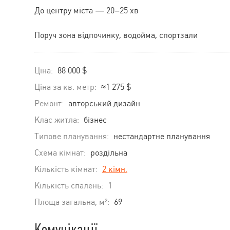
До центру міста — 20–25 хв
Поруч зона відпочинку, водойма, спортзали
Ціна:
88 000 $
Ціна за кв. метр:
≈1 275 $
Ремонт:
авторський дизайн
Клас житла:
бізнес
Типове планування:
нестандартне планування
Схема кімнат:
роздільна
Кількість кімнат:
2 кімн.
Кількість спалень:
1
Площа загальна, м²:
69
Комунікації