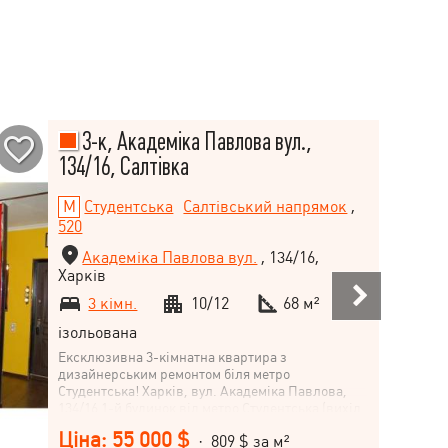
3-к, Академіка Павлова вул.,
134/16, Салтівка
Студентська
Салтівський напрямок
,
520
Академіка Павлова вул.
, 134/16,
Харків
3 кімн.
10/12
68 м²
ізольована
Ексклюзивна 3-кімнатна квартира з
дизайнерським ремонтом біля метро
Студентська! Харків, вул. Академіка Павлова,
134/16 1-й будинок від метро Студентська (вихід
з метро — одразу біля будинку!) 10-й поверх із
Ціна: 55 000 $
· 809 $ за м²
12 Загальна площа – 68 м² Кухня-студія – 40 м²