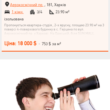
Аерокосмічний пр.
, 181, Харків
1 кімн.
3/4
23.90 м²
ізольована
Пропонується квартира-студія , 2-х ярусну, площею 23.90 м² на 3
поверсі 4-поверхового будинку в с. Герцена по вул.
Аерокосмічний пр. у Харкові. На Одеській, біля SUN MALL.
Торгово-розважальний центр. Паркування поряд з будинком, а
також кілька супермаркетів, ринок та транспорт у будь-яку точку
Ціна: 18 000 $
· 753 $ за м²
міста. Не упустіть свій шанс на придбання цієї затишної
квартири у зручному районі! Зателефонуйте нам прямо зараз.
НАПИСАТИ
КЕРІВНИКОВІ
Мова