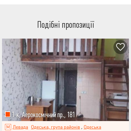
Подібні пропозиції
1-к, Аерокосмічний пр., 181
Левада
Одеська, група районів
,
Одеська