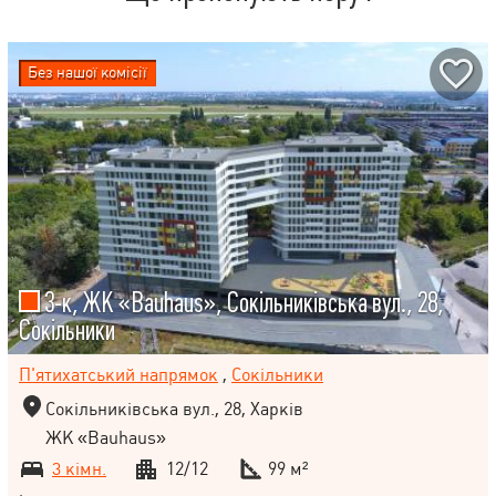
Без нашої комісії
3-к, ЖК «Bauhaus», Сокільниківська вул., 28,
Сокільники
П'ятихатський напрямок
,
Сокільники
Сокільниківська вул., 28, Харків
ЖК «Bauhaus»
3 кімн.
12/12
99 м²