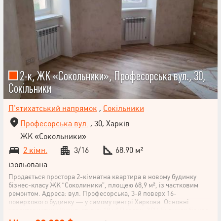
2-к, ЖК «Сокольники», Професорська вул., 30,
Сокільники
П'ятихатський напрямок
,
Сокільники
Професорська вул.
, 30, Харків
ЖК «Сокольники»
2 кімн.
3/16
68.90 м²
ізольована
Продається простора 2-кімнатна квартира в новому будинку
бізнес-класу ЖК “Соколиники”, площею 68,9 м², із частковим
ремонтом. Адреса: вул. Професорська, 3-й поверх 16-
поверхового будинку — у самому центрі Харкова. Основні
характеристики Кухня-студія: 18 м² Поверх: 3/16 Будинок бізнес-
класу Сучасне, продумане планування Два ліфти —