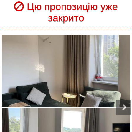
Цю пропозицію уже
закрито