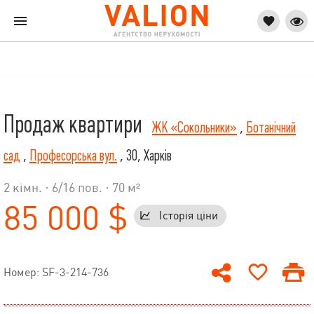
Продаж квартири
ЖК «Сокольники»
,
Ботанічний
сад
,
Професорська вул.
, 30, Харків
2 кімн. ·
6
/
16
пов. · 70 м²
85 000 $
Історія ціни
Номер: SF-3-214-736