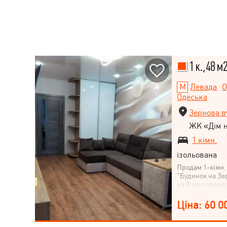
1 к.,48 м
Левада
О
Одеська
Зернова в
ЖК «Дім н
1 кімн.
ізольована
Продам 1-кімн.
"Будинок на Зе
на 8-му поверс
Загальна площа 
кімната: 23,1 м
Ціна: 60 0
гарним ремонто
все зроблено з 