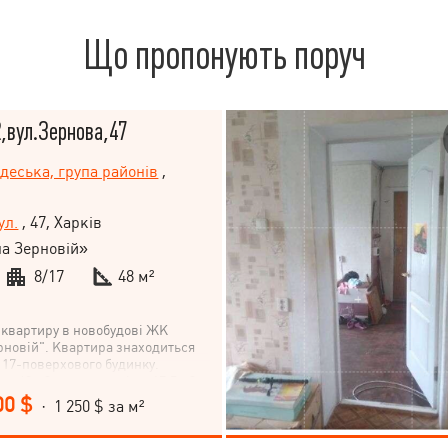
Що пропонують поруч
2,вул.Зернова,47
деська, група районів
,
ул.
, 47, Харків
а Зерновій»
8/17
48 м²
 квартиру в новобудові ЖК
рновій". Квартира знаходиться
і 17-поверхового будинку.
– 48 м2, кухня-студія – 17,5 м2,
2, вбиральня – 2,1 м2. Квартира з
00 $
· 1 250 $ за м²
м. На ремонті не заощаджували,
якісних матеріалів. Весь процес