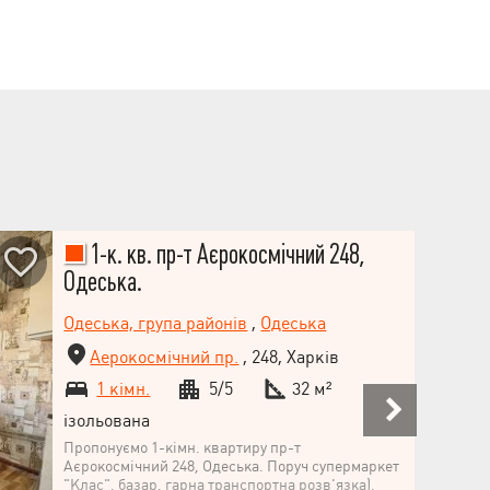
досяжності 5.10 хвилин (Одеська) розташовані
супермаркети КЛАС, РОСТ, СІЛЬПО, АТБ, ТW
SUNMALL, розвинена інфраструктура міського
електро- та маршрутного
1-к. кв. пр-т Аєрокосмічний 248,
Одеська.
Одеська, група районів
,
Одеська
Аерокосмічний пр.
, 248, Харків
1 кімн.
5/5
32 м²
ізольована
Пропонуємо 1-кімн. квартиру пр-т
Аєрокосмічний 248, Одеська. Поруч супермаркет
"Клас", базар, гарна транспортна розв'язка).