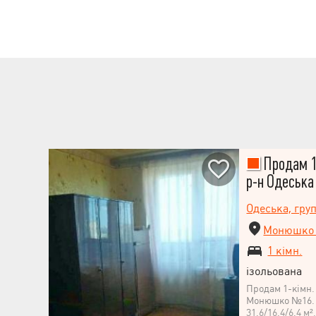
ремонту відбув
господарським
лічильники вод
каркасний, із 
відкритим парк
будинку. Облаш
дитячий майдан
інфраструктура:
супермаркети "Р
Дуже зручна тр
транспорту нес
Продам 1-
р-н Одеська
Одеська, гру
Монюшко 
1 кімн.
ізольована
Продам 1-кімн.
Монюшко №16. 
31,6/16,4/6,4 м