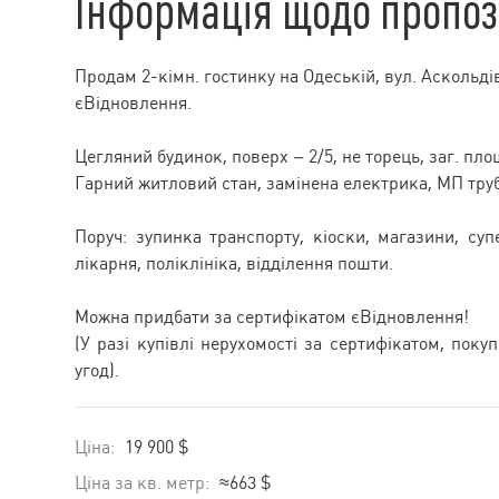
Інформація щодо пропоз
Продам 2-кімн. гостинку на Одеській, вул. Аскольді
єВідновлення.
Цегляний будинок, поверх – 2/5, не торець, заг. площ
Гарний житловий стан, замінена електрика, МП труб
Поруч: зупинка транспорту, кіоски, магазини, су
лікарня, поліклініка, відділення пошти.
Можна придбати за сертифікатом єВідновлення!
(У разі купівлі нерухомості за сертифікатом, поку
угод).
Ціна:
19 900 $
Ціна за кв. метр:
≈663 $