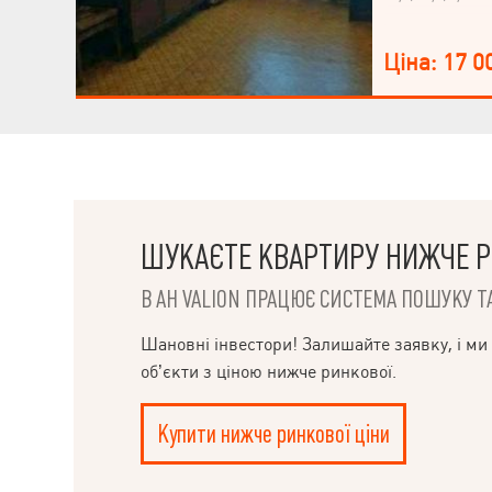
Ціна: 17 0
ШУКАЄТЕ КВАРТИРУ НИЖЧЕ Р
В АН VALION ПРАЦЮЄ СИСТЕМА ПОШУКУ ТА
НАПИСАТИ
Шановні інвестори! Залишайте заявку, і ми
об’єкти з ціною нижче ринкової.
КЕРІВНИКОВІ
Купити нижче ринкової ціни