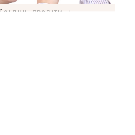
 ЗАДАЧІ «ПРОДАТИ» І
ЛАДНИМИ?
НЕ ЛИШЕ ЇХ ВИРІШАТЬ, АЛЕ Й ПРОВЕДУТЬ
Н ДЕНЬ.
і передбачувані бюджети, оперативне
 та максимальний комфорт від роботи з
ти