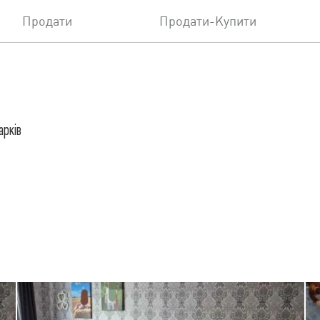
Продати
Продати-Купити
арків