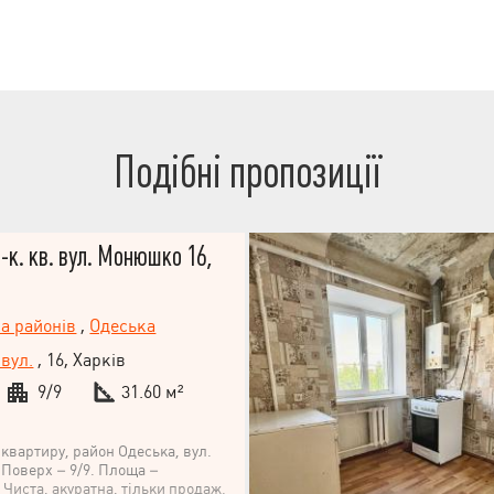
ався виключно під
 контролем. Встановлено
и та тепла. Будинок монолітно-
сучасними безшумними ліфтами, з
інгом для мешканців та гостей
тована територія із озелененням,
чик. Поруч вся необхідна
 дитячі садки, школи, аптеки,
ост", "АТБ", "Сільпо", "Клас".
Подібні пропозиції
анспортна розв'язка, до зупинки
пішним кроком 5 хвилин.
к. кв. вул. Монюшко 16,
па районів
,
Одеська
вул.
, 16, Харків
9/9
31.60 м²
 квартиру, район Одеська, вул.
Поверх – 9/9. Площа –
². Чиста, акуратна, тільки продаж.