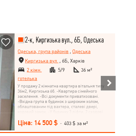
2-к, Киргизька вул., 6Б, Одеська
Одеська, група районів
,
Одеська
Киргизька вул.
, 6Б, Харків
2 кімн.
5/9
36 м²
готелька
У продажу 2 кімнатна квартира вітальня типу
36м2, Киргизька 6б. -Квартира сімейного
заселення. -Всі документи приватизовані.
-Вхідна група в будинок з широким холом,
облаштованим під вахтера, сталеві двері,
кодовий замок. -У будинку 3 ліфти, 2 сходові
клітини. -Тихий район. -Розвинена
Ціна: 14 500 $
інфраструктура: дитячий садок 50м, дитяча
· 403 $ за м²
бібліотека 20м, школа (ХООШ 102) 150м, школа
(ЗОШ 44) 500м, поліклініка (ХМП 19) 40м. -У