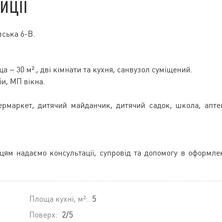
иції
вська 6-В.
а – 30 м²., дві кімнати та кухня, санвузол суміщений.
и, МП вікна.
пермаркет, дитячий майданчик, дитячий садок, школа, апте
пцям надаємо консультації, супровід та допомогу в оформле
Площа кухні, м²:
5
Поверх:
2/5