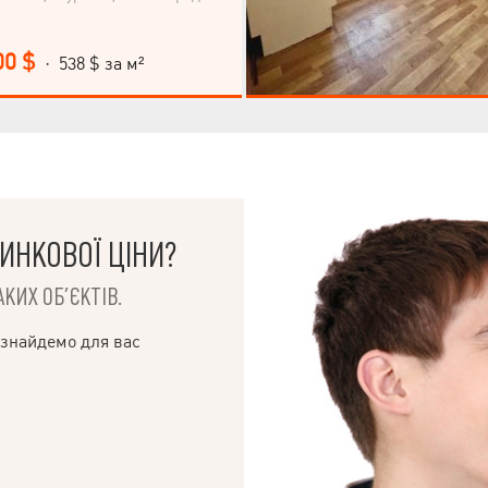
00 $
· 538 $ за м²
ИНКОВОЇ ЦІНИ?
КИХ ОБ’ЄКТІВ.
 знайдемо для вас
© 2019 – 2026 Valion real estate. Всі права захищені.