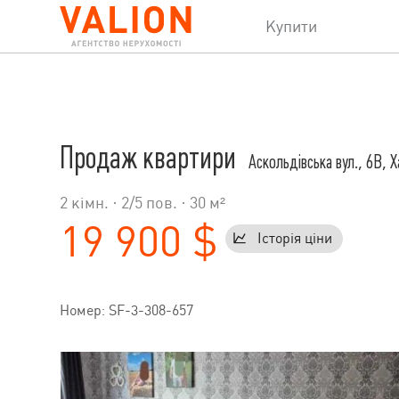
Купити
Продаж квартири
Аскольдівська вул., 6В, Х
2 кімн. ·
2
/
5
пов. · 30 м²
19 900 $
Історія ціни
Номер: SF-3-308-657