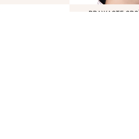
Plektan
— WEB-інтегровані системи управління ріелторськими компаніями
ВВАЖАЄТЕ СВОЇ
«КУПИТИ» СК
БРОКЕРИ АН VALION 
ОБИДВІ УГОДИ В ОДИ
Ми гарантуємо прозор
оформлення обох угод
нами.
Продати, щоб купи
ШВИДКО?
В.