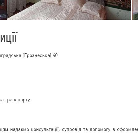
иції
лградська (Грознеська) 40.
ка транспорту.
пцям надаємо консультації, супровід та допомогу в оформле