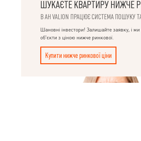
ШУКАЄТЕ КВАРТИРУ НИЖЧЕ Р
В АН VALION ПРАЦЮЄ СИСТЕМА ПОШУКУ ТА
НАПИСАТИ
Шановні інвестори! Залишайте заявку, і ми
КЕРІВНИКОВІ
об’єкти з ціною нижче ринкової.
Купити нижче ринкової ціни