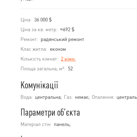
Ціна:
36 000 $
Ціна за кв. метр:
≈692 $
Ремонт:
радянський ремонт
Клас житла:
економ
Кількість кімнат:
2 кімн.
Площа загальна, м²:
52
Комунікації
Вода:
центральна;
Газ:
немає;
Опалення:
централь
Параметри об’єкта
Матеріал стін:
панель;