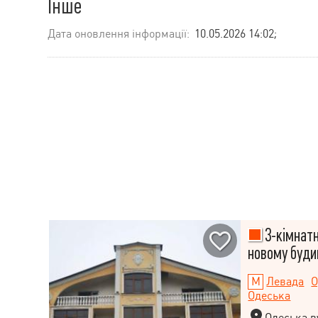
Інше
Дата оновлення інформації:
10.05.2026 14:02;
3-кімнатн
новому буди
Левада
О
Одеська
Одеська ву