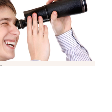
транспорту, маршрутка 5-10 хвилин метро
Мова
 ЗАДАЧІ «ПРОДАТИ» І
ЛАДНИМИ?
НЕ ЛИШЕ ЇХ ВИРІШАТЬ, АЛЕ Й ПРОВЕДУТЬ
Н ДЕНЬ.
і передбачувані бюджети, оперативне
 та максимальний комфорт від роботи з