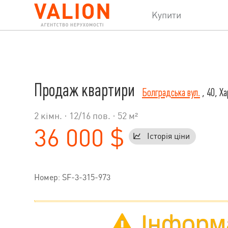
Купити
Продаж квартири
Болградська вул.
, 40, Ха
2 кімн. ·
12
/
16
пов. · 52 м²
36 000 $
Історія ціни
Номер: SF-3-315-973
Інформа