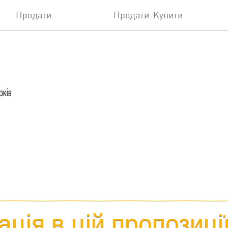
Продати
Продати-Купити
рків
ція в цій пропозиці