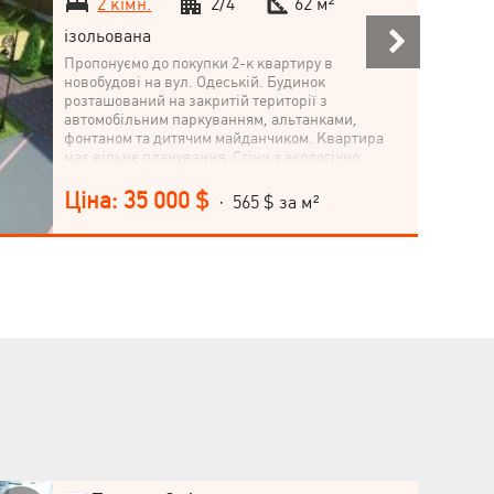
2 кімн.
2/4
62 м²
ізольована
Пропонуємо до покупки 2-к квартиру в
новобудові на вул. Одеській. Будинок
розташований на закритій території з
автомобільним паркуванням, альтанками,
фонтаном та дитячим майданчиком. Квартира
має вільне планування. Стіни з екологічно
чистого кримського черепашника завтовшки 60
см. Зроблено стяжку та перегородки. Балкон,
Ціна: 35 000 $
· 565 $ за м²
індивідуальне газове опалення,
металопластикові вікна з енергозберігаючим
склопакетом; вхідні металеві двері. Поруч є
школа, дитячий садок, фітнес-центри,
супермаркети, ринок. Приходьте-дивіться-
купуйте!