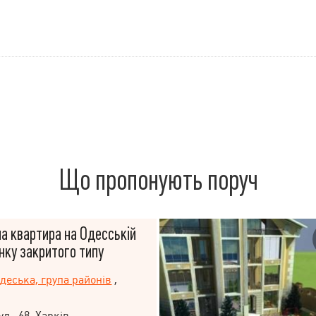
Що пропонують поруч
а квартира на Одесській
нку закритого типу
деська, група районів
,
л., 68, Харків