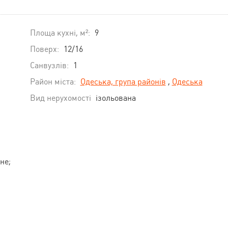
Площа кухні, м²:
9
Поверх:
12/16
Санвузлів:
1
Район міста:
Одеська, група районів
,
Одеська
Вид нерухомості
ізольована
не;