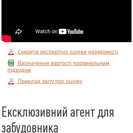
Секрети експертної оцінки нерухомості
Визначення вартості порівняльним
підходом
Приклад звіту про оцінку
Ексклюзивний агент для
забудовника