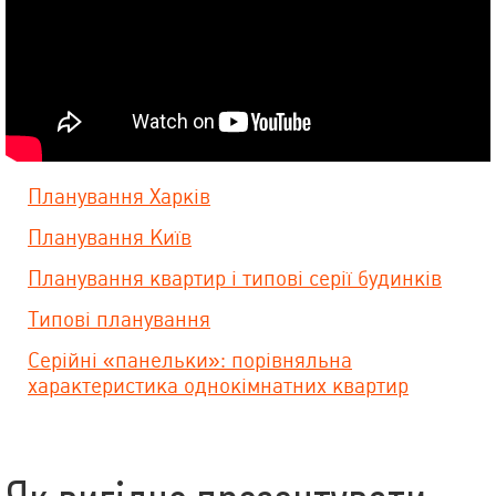
Планування Харків
Планування Київ
Планування квартир і типові серії будинків
Типові планування
Серійні «панельки»: порівняльна
характеристика однокімнатних квартир