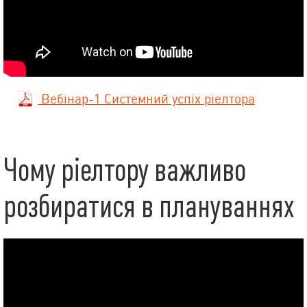
Вебінар-1 Системний успіх ріелтора
Чому ріелтору важливо
розбиратися в плануваннях