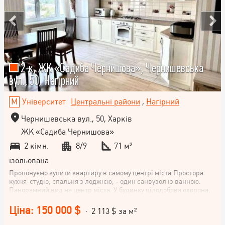
2-к, ЖК «Садиба Чернишова», Чернишевська
вул., 50, Нагірний
Університет
Центральні райони
,
Нагірний
Чернишевська вул., 50, Харків
ЖК «Садиба Чернишова»
2 кімн.
8/9
71 м²
ізольована
Пропонуємо купити квартиру в самому центрі міста.Простора
кухня-студіо, спальня з лоджією, - один санвузол із ванною.
Панорамний вид на центр міста. У будинку цілодобова охорона,
відеоспостереження, система контролю доступу, закрита
територія, власна котельня. Ремонт зроблений за авторським
Ціна: 150 000 $
· 2 113 $ за м²
проектом, меблі робилися під індивідуальне замовлення. Є
підземний паркінг. Ліфт їде в паркінг. Додатково є парко місце