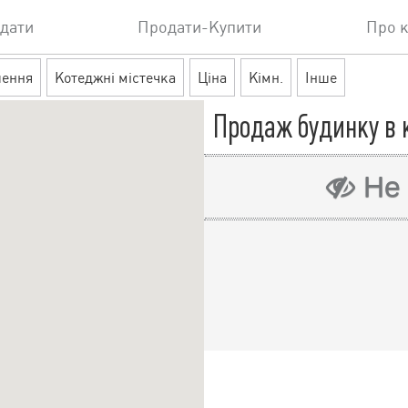
дати
Продати-Купити
Про 
шення
Котеджні містечка
Ціна
Кімн.
Інше
Продаж будинку в 
Не