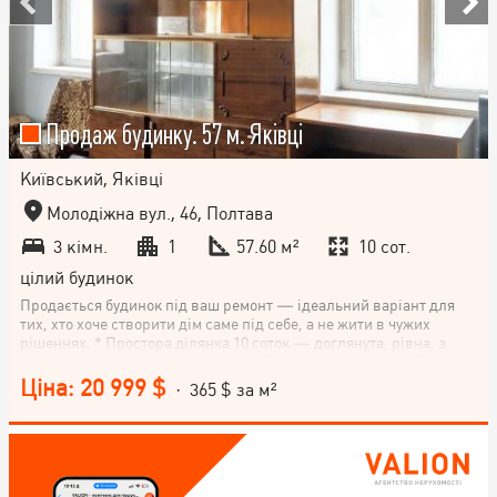
Продаж будинку. 57 м. Яківці
Київський, Яківці
Молодіжна вул., 46, Полтава
3 кімн.
1
57.60 м²
10 сот.
цілий будинок
Продається будинок під ваш ремонт — ідеальний варіант для
тих, хто хоче створити дім саме під себе, а не жити в чужих
рішеннях. * Простора ділянка 10 соток — доглянута, рівна, з
місцем для саду, зони відпочинку, басейну чи альтанки. Тут
легко уявити літні вечори, каву на терасі й затишні сімейні
Ціна: 20 999 $
· 365 $ за м²
свята. * Усі комунікації вже є: газ у будинку та літній кухні вода
на ділянці готовий септик Гараж та літня кухня — для зручності
й господарських потреб. Приємна ціна — рідкісна можливість
придбати дім із ділянкою за вигідними умовами. Телефонуйте та
записуйтесь на перегляд — цей будинок чекає на своїх нових
господарів.