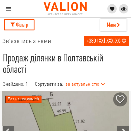
Фільтр
Мапа
Зв'язатись з нами
+380 (XX) XXX-XX-XX
Продаж ділянки в Полтавській
області
Знайдено:
1
Сортувати за:
за актуальністю
Без нашої комісії