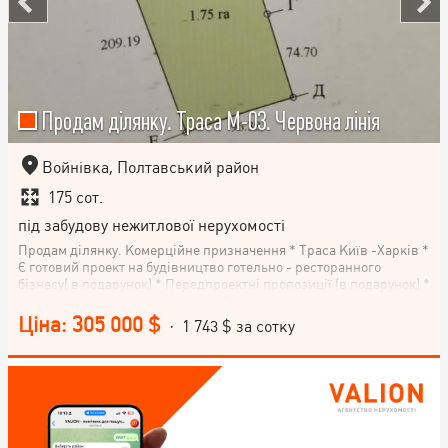
Продам ділянку. Траса М-03. Червона лінія
Войнівка, Полтавський район
175 сот.
під забудову нежитлової нерухомості
Продам ділянку. Комерційне призначення * Траса Київ -Харків *
Є готовий проект на будівництво готельно - ресторанного
бізнесу( в подарунок) * Передпроектні пропозиції (в подарунок) *
Ділянка - 1-ша лінія від траси * Торг
Ціна: 305 000 $
· 1 743 $ за сотку