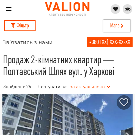
Фільтр
Мапа
Зв'язатись з нами
+380 (XX) XXX-XX-XX
Продаж 2-кімнатних квартир —
Полтавський Шлях вул. у Харкові
Знайдено:
26
Сортувати за:
за актуальністю