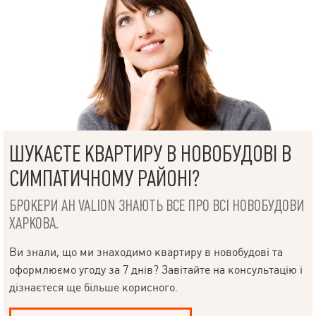
НАПИСАТИ
ШУКАЄТЕ КВАРТИРУ В НОВОБУДОВІ В
КЕРІВНИКОВІ
СИМПАТИЧНОМУ РАЙОНІ?
БРОКЕРИ АН VALION ЗНАЮТЬ ВСЕ ПРО ВСІ НОВОБУДОВИ
ХАРКОВА.
Мова
Ви знали, що ми знаходимо квартиру в новобудові та
оформлюємо угоду за 7 днів? Завітайте на консультацію і
дізнаєтеся ще більше корисного.
© 2019 – 2026 Valion real estate. Всі права захищені.
Plektan
— WEB-інтегровані системи управління ріелторськими