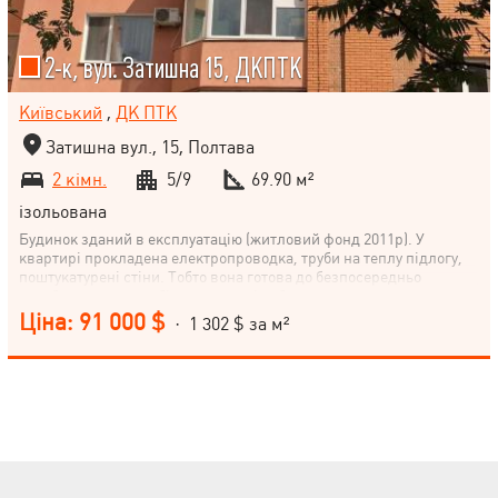
2-к, вул. Затишна 15, ДКПТК
Київський
,
ДК ПТК
Затишна вул., 15, Полтава
2 кімн.
5/9
69.90 м²
ізольована
Будинок зданий в експлуатацію (житловий фонд 2011р). У
квартирі прокладена електропроводка, труби на теплу підлогу,
поштукатурені стіни. Тобто вона готова до безпосередньо
оздоблювальних робіт за смаком і побажаннями нового
власника. Поруч садочок, школа, супермаркет, розвинена
Ціна: 91 000 $
· 1 302 $ за м²
інфраструктура. Будинок знаходиться в затишному куточку , де
не чути тролейбусів і машин. До зупинки громадського
транспорту 15хв.