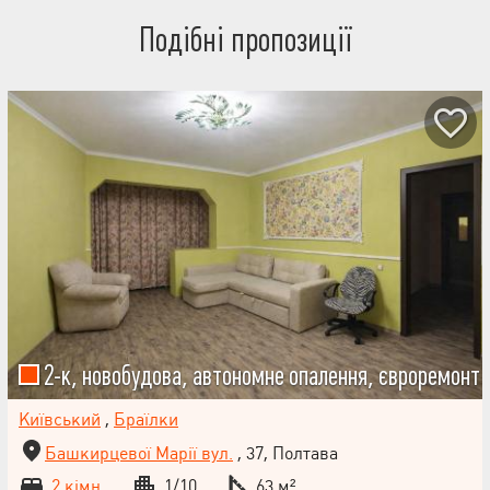
Подібні пропозиції
2-к, новобудова, автономне опалення, євроремонт
Київський
,
Браїлки
Башкирцевої Марії вул.
, 37, Полтава
2 кімн.
1/10
63 м²