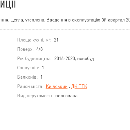
иції
ення. Цегла, утеплена. Введення в експлуатацію 3й квартал 2
Площа кухні, м²:
21
Поверх:
4/8
Рік будівництва:
2016-2020, новобуд
Санвузлів:
1
Балконів:
1
Район міста:
Київський
,
ДК ПТК
Вид нерухомості
ізольована