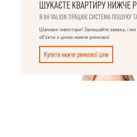
ШУКАЄТЕ КВАРТИРУ НИЖЧЕ Р
В АН VALION ПРАЦЮЄ СИСТЕМА ПОШУКУ ТА
НАПИСАТИ
Шановні інвестори! Залишайте заявку, і ми
КЕРІВНИКОВІ
об’єкти з ціною нижче ринкової.
Купити нижче ринкової ціни