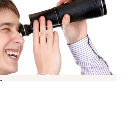
Мова
 ЗАДАЧІ «ПРОДАТИ» І
ЛАДНИМИ?
НЕ ЛИШЕ ЇХ ВИРІШАТЬ, АЛЕ Й ПРОВЕДУТЬ
Н ДЕНЬ.
і передбачувані бюджети, оперативне
 та максимальний комфорт від роботи з