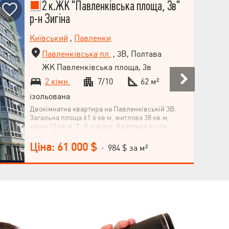
2 к.ЖК "Павленківська площа, 3в"
р-н Зигіна
Київський
,
Павленки
Павленківська пл.
, 3В, Полтава
ЖК Павленківська площа, 3в
2 кімн.
7/10
62 м²
ізольована
Двокімнатна квартира на Павленківській 3В.
Загальна площа 61.6 кв м, житлова 38 кв.м,
кухня 12 кв.м. 7- й поверх. Квартира після
будівельників. Чорнові роботи виконані(стяжка,
штукатурка). Змонтована електропроводка.
Ціна: 61 000 $
· 984 $ за м²
Можлива іпотека. Національна агенція
нерухомості VALION ( Полтава, Львів, Ужгород,
Київ, Харків та ще 5 міст України) пропонує
сервіс купівлі нерухомості. * on-line огляд ринку
нерухомості створює розуміння ринку всього за
20-40 хвилин; * рекомендації експерта, як
правильно діяти за поточних умов; * допомога у
прийнятті рішень; * забезпечення легальності
угоди.