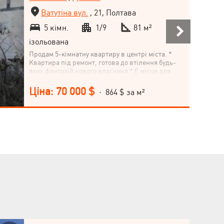
Ватутіна вул.
, 21, Полтава
5 кімн.
1/9
81 м²
ізольована
Продам 5-кімнатну квартиру в центрі міста. *
Квартира під ремонт, готова до втілення будь-
яких фантазій нового власника * Є місце для
паркування авто * Квартира з підвальним
приміщенням * Хороша інфраструктура
Ціна: 70 000 $
· 864 $ за м²