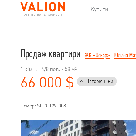
Купити
Продаж квартири
ЖК «Оскар»
,
Юліана Мат
1 кімн. ·
4
/
8
пов. · 58 м²
66 000 $
Історія ціни
Номер: SF-3-129-308