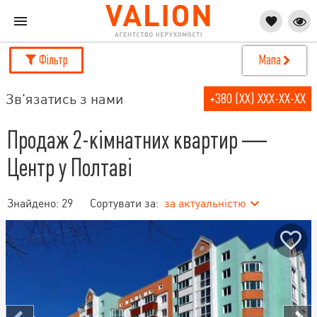
Фільтр
Мапа
Зв'язатись з нами
+380 (XX) XXX-XX-XX
Продаж 2-кімнатних квартир —
Центр у Полтаві
Знайдено:
29
Сортувати за:
за актуальністю