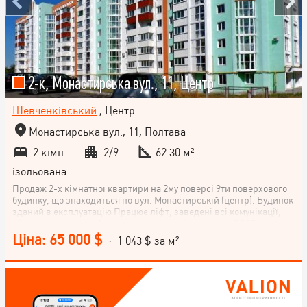
2-к, Монастирська вул., 11, Центр
Шевченківський
, Центр
Монастирська вул., 11, Полтава
2 кімн.
2/9
62.30 м²
ізольована
Продаж 2-х кімнатної квартири на 2му поверсі 9ти поверхового
будинку, що знаходиться по вул. Монастирській (центр). Будинок
зданий в експлуатацію Працює ліфт, заведені всі комунікації,
облагороджено прибудинкову территорію, працює ОССБ.
Опалення автономне. Гарна інфраструктура
Ціна: 65 000 $
· 1 043 $ за м²