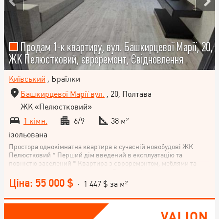
Продам 1-к квартиру, вул. Башкирцевої Марії, 20,
ЖК Пелюстковий, євроремонт, Євідновлення
Київський
, Браїлки
Башкирцевої Марії вул.
, 20, Полтава
ЖК «Пелюстковий»
1 кімн.
6/9
38 м²
ізольована
Простора однокімнатна квартира в сучасній новобудові ЖК
Пелюстковий * Перший дім введений в експлуатацію та
повністю заселений * Квартира з євроремонтом, меблями та
технікою, можна вже проживати. В кварирі ніхто не жив та не
була в оренді * Власна котельня у будинку, для комфорту
Ціна: 55 000 $
· 1 447 $ за м²
встановлені теплові лічильники * Знаходиться на комфортному
середньому поверсі, поспішай переглянути та придбати!