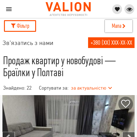
Фільтр
Мапа
Зв'язатись з нами
+380 (XX) XXX-XX-XX
Продаж квартир у новобудові —
Браїлки у Полтаві
Знайдено:
22
Сортувати за:
за актуальністю