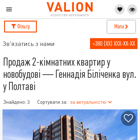
Фільтр
Мапа
Зв'язатись з нами
+380 (XX) XXX-XX-XX
Продаж 2-кімнатних квартир у
новобудові — Геннадія Біліченка вул.
у Полтаві
Знайдено:
3
Сортувати за:
за актуальністю