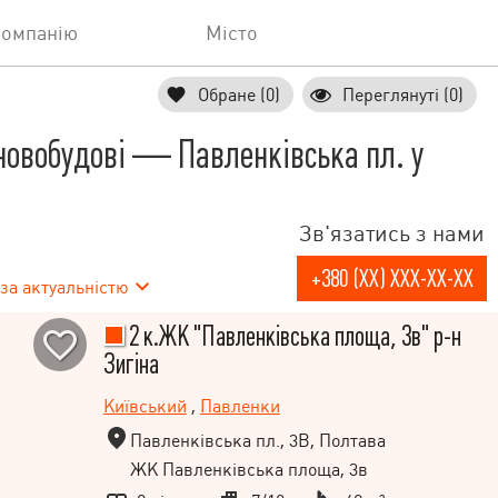
компанію
Місто
Обране (0)
Переглянуті (0)
новобудові — Павленківська пл. у
Зв'язатись з нами
+380 (XX) XXX-XX-XX
за актуальністю
2 к.ЖК "Павленківська площа, 3в" р-н
Зигіна
Київський
,
Павленки
Павленківська пл., 3В, Полтава
ЖК Павленківська площа, 3в