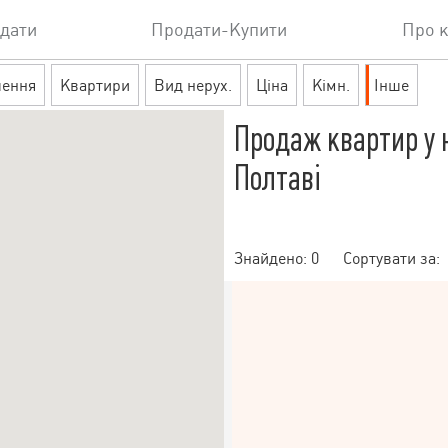
дати
Продати-Купити
Про 
шення
Квартири
Вид нерух.
Ціна
Кімн.
Інше
Продаж квартир у 
Полтаві
Знайдено:
0
Сортувати за: