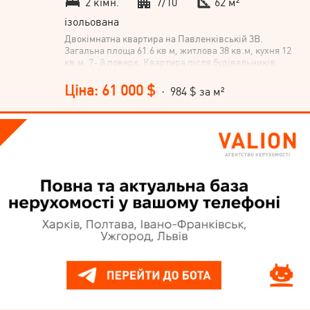
2 кімн.
7/10
62 м²
ізольована
Двокімнатна квартира на Павленківській 3В.
Загальна площа 61.6 кв м, житлова 38 кв.м, кухня 12
кв.м. 7- й поверх. Квартира після будівельників.
Чорнові роботи виконані(стяжка, штукатурка).
Змонтована електропроводка. Можлива іпотека.
Ціна: 61 000 $
· 984 $ за м²
Національна агенція нерухомості VALION ( Полтава,
Львів, Ужгород, Київ, Харків та ще 5 міст України)
пропонує сервіс купівлі нерухомості. * on-line огляд
ринку нерухомості створює розуміння ринку всього за
20-40 хвилин; * рекомендації експерта, як правильно
діяти за поточних умов; * допомога у прийнятті
рішень; * забезпечення легальності угоди.